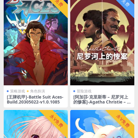
永V免费
普V免费
策略游戏
角色扮演
冒险游戏
[王牌机甲]-Battle Suit Aces-
[阿加莎·克里斯蒂 – 尼罗河上
Build.20305022-v1.0.1085
的惨案]-Agatha Christie – D
eath on the Nile-Build.2011
0066
永V免费
永V免费