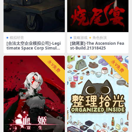
模拟经营
策略游戏
角色扮演
[合法太空企业模拟公司]-Legi
[烧尾宴]-The Ascension Fea
timate Space Corp Simulat
st-Build.21318425
or LLC-Build.21626144-1.0
2.97
永V免费
永V免费