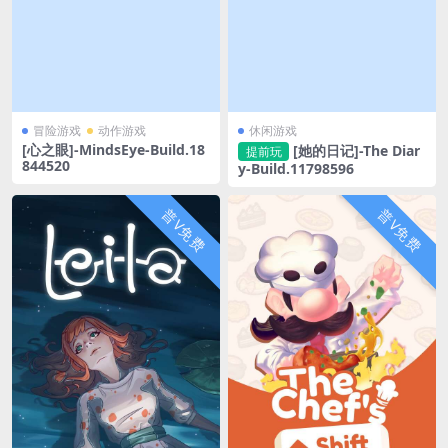
冒险游戏
动作游戏
休闲游戏
[心之眼]-MindsEye-Build.18
[她的日记]-The Diar
提前玩
844520
y-Build.11798596
普V免费
普V免费