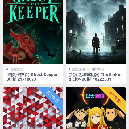
策略游戏
冒险游戏
动作游戏
[幽灵守护者]-Ghost Keeper-
[沉没之城重制版]-The Sinkin
Build.21718073
g City-Build.18222381
普V免费
永V免费