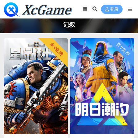
登录
记叙
永V免费
普V免费