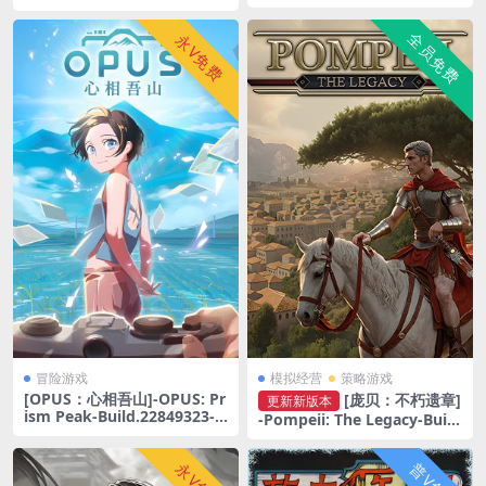
War!-Build.22263018
on 33-Build.22888437-v645
17
全员免费
永V免费
冒险游戏
模拟经营
策略游戏
[OPUS：心相吾山]-OPUS: Pr
[庞贝：不朽遗章]
更新新版本
ism Peak-Build.22849323-v
-Pompeii: The Legacy-Buil
1.27.3.59
d.22734471-v1.000.7