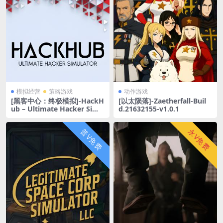
模拟经营
策略游戏
动作游戏
[黑客中心：终极模拟]-HackH
[以太陨落]-Zaetherfall-Buil
ub – Ultimate Hacker Simu
d.21632155-v1.0.1
lator-Build.21706506
普V免费
永V免费