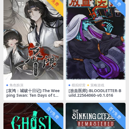
永V免费
普V免费
角色扮演
模拟经营
策略游戏
[哀鸿：城破十日记]-The Wee
[放血医师]-BLOODLETTER-B
ping Swan: Ten Days of the
uild.22564060-v0.1.016
City’s Fall-Build.22645973-v
1.4
普V免费
普V免费