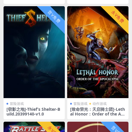
433
普V免费
永V免费
冒险游戏
冒险游戏
动作游戏
[窃影之地]-Thief’s Shelter-B
[致命荣光：天启骑士团]-Leth
uild.20399140-v1.0
al Honor：Order of the Ap
ocalypse-Build.20336899