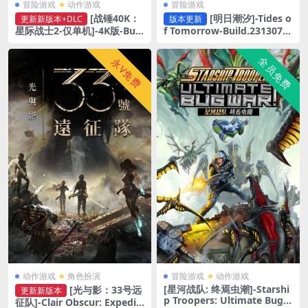
冒险游戏
动作游戏
冒险游戏
[战锤40K：
[明日潮汐]-Tides o
更新新版本+DLC
版本更新
星际战士2-仅单机]-4K版-Buil
f Tomorrow-Build.2313079
d.20932116+1080P版v13.2p
9
atch
全员免费
永V免费
动作游戏
角色扮演
冒险游戏
动作游戏
[星河战队: 终焉虫潮]-Starshi
[光与影：33号远
更新新版本
p Troopers: Ultimate Bug
征队]-Clair Obscur: Expediti