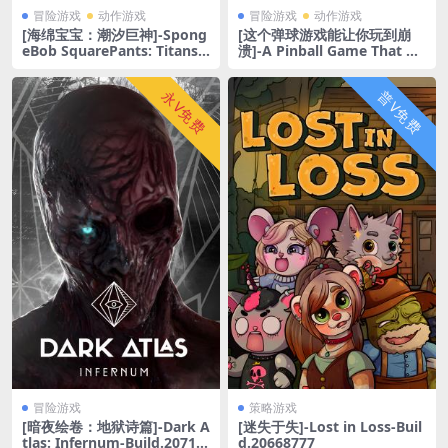
冒险游戏
动作游戏
冒险游戏
动作游戏
[海绵宝宝：潮汐巨神]-Spong
[这个弹球游戏能让你玩到崩
eBob SquarePants: Titans
溃]-A Pinball Game That M
of the Tide-Build.20705527-
akes You Mad-Build.207480
v1.2.0.0
83
永V免费
普V免费
冒险游戏
策略游戏
[暗夜绘卷：地狱诗篇]-Dark A
[迷失于失]-Lost in Loss-Buil
tlas: Infernum-Build.20718
d.20668777