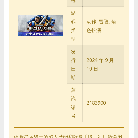
称
游
戏
动作, 冒险, 角
类
色扮演
型
发
行
2024 年 9 月
日
10 日
期
蒸
汽
2183900
编
号
体验星际战士的超人技能和残暴手段。利用致命能