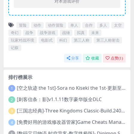
对本游戏评价
冒险
动作
动作冒险
单人
合作
多人
太空
奇幻
战争
战争游戏
战锤
拟真
未来
玩家对战环境
电影式
科幻
第三人称
第三人称射击
记叙
分享
收藏
点赞(
1
)
排行榜展示
[空之轨迹 the 1st]-Sora no Kiseki the 1st-更新至v1.06.4-全DLC
1
[刺客信条：影]v1.1.11数字豪华版全DLC
2
[三国志经典]-Three Kingdoms Classic-Build.24048091-v1.0.0+5
3
[免费好用的游戏修改器管家]Game Cheats Manager
4
[数码宝贝物语 时空异客-数字终极版]- Digimon Story Time Stranger-Build.23514637
5