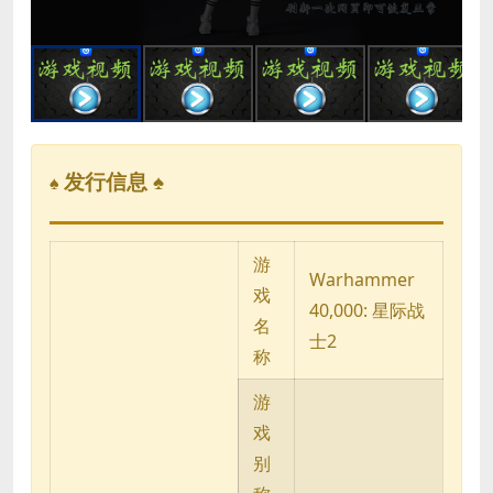
发行信息 ♠
♠
游
Warhammer
戏
40,000: 星际战
名
士2
称
游
戏
别