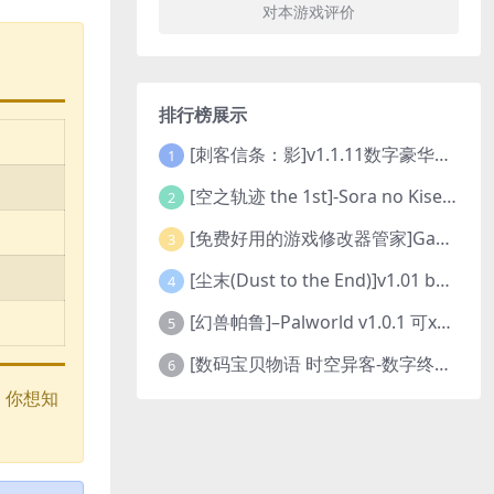
对本游戏评价
排行榜展示
[刺客信条：影]v1.1.11数字豪华版全DLC
1
[空之轨迹 the 1st]-Sora no Kiseki the 1st-更新至v1.06.4-全DLC
2
[免费好用的游戏修改器管家]Game Cheats Manager
3
[尘末(Dust to the End)]v1.01 build9321107
4
[幻兽帕鲁]–Palworld v1.0.1 可xbox联机
5
[数码宝贝物语 时空异客-数字终极版]- Digimon Story Time Stranger-Build.23514637
6
。你想知