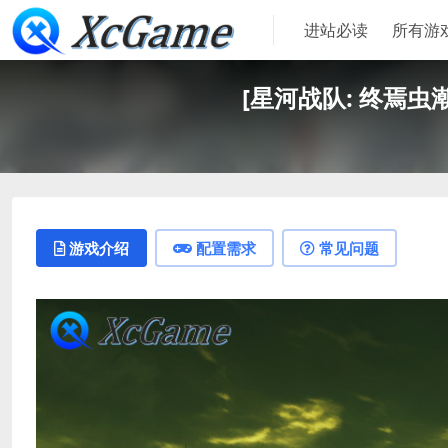
进站必读
所有游
[星河战队: 终焉虫潮]-St
游戏介绍
配置需求
常见问题