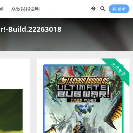
单
杀软误报说明
登录
!-Build.22263018
全员免费