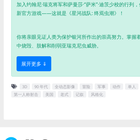
加入约翰尼·瑞克将军和萨曼莎·“萨米”·迪茨少校的行列，
新官方游戏——这就是《星河战队: 终焉虫潮》！
你将亲眼见证人类为保护银河所作出的崇高努力。掌握
中烧毁、肢解和削弱亚瑞克尼虫威胁。
展开更多 ⇓
3D
90 年代
全动态影像
冒险
军事
动作
单人
第一人称射击
美国
老式
记叙
风格化