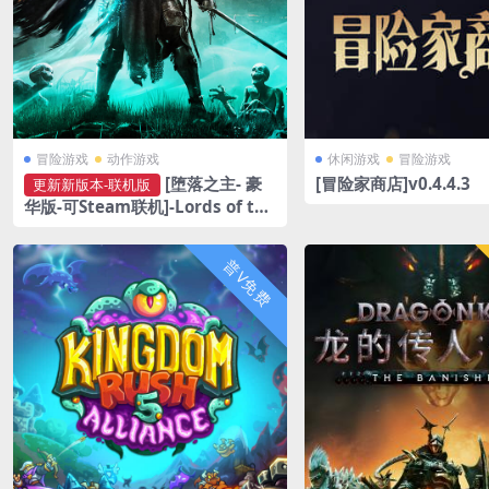
冒险游戏
动作游戏
休闲游戏
冒险游戏
[冒险家商店]v0.4.4.3
[堕落之主- 豪
更新新版本-联机版
华版-可Steam联机]-Lords of the
Fallen-Build.23105942-v2.5.39
4
普V免费