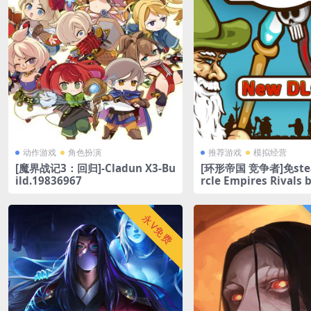
动作游戏
角色扮演
推荐游戏
模拟经营
[魔界战记3：回归]-Cladun X3-Bu
[环形帝国 竞争者]免ste
ild.19836967
rcle Empires Rivals 
2530
永V免费