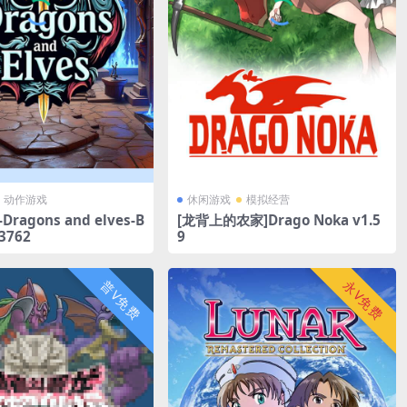
动作游戏
休闲游戏
模拟经营
ragons and elves-B
[龙背上的农家]Drago Noka v1.5
73762
9
普V免费
永V免费