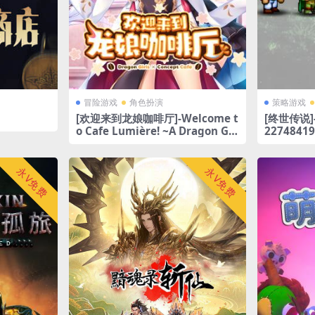
冒险游戏
角色扮演
策略游戏
[欢迎来到龙娘咖啡厅]-Welcome t
[终世传说]-L
o Cafe Lumière! ~A Dragon Gir
22748419
l Concept Cafe-Build.22928734
永V免费
永V免费