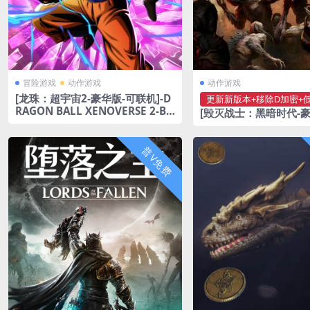
冒险游戏
动作游戏
动作游戏
[龙珠：超宇宙2-豪华版-可联机]-D
更新新版本+移除D加密+
RAGON BALL XENOVERSE 2-Bu
[毁灭战士：黑暗时代-
ild.23988437-v1.26.0
配置10代i7+2060]-DO
Dark Ages – Digital
Upgrade-Build.2388
普V免费