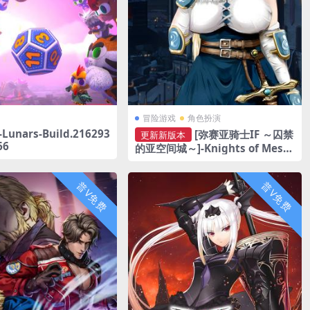
冒险游戏
角色扮演
unars-Build.216293
[弥赛亚骑士IF ～囚禁
更新新版本
66
的亚空间城～]-Knights of Messi
ah IF: Castle in an Alternate D
imension-Build.20838927
普V免费
普V免费