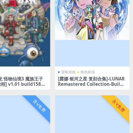
冒险游戏
角色扮演
龙 怪物仙境3 魔族王子
[露娜 银河之星 复刻合集]-LUNAR
 v1.01 build15884
Remastered Collection-Build.
18155215
普V免费
永V免费