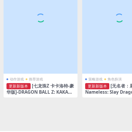
动作游戏
推荐游戏
策略游戏
角色扮演
[七龙珠Z 卡卡洛特-豪
[无名者：屠
更新新版本
更新新版本
华版]-DRAGON BALL Z: KAKARO
Nameless: Slay Drag
T-Build.17009782-v2.12
17329130