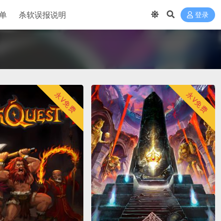
单
杀软误报说明
登录
永V免费
永V免费