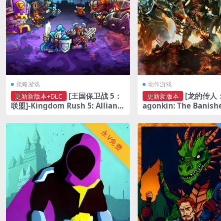
策略游戏
动作游戏
[王国保卫战 5：
[龙的传人：
更新新版本+DLC
更新新版本
联盟]-Kingdom Rush 5: Allianc
agonkin: The Banish
e TD-Build.22337238-v7.00.62
2109053
永V免费