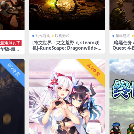
动作游戏
联机游戏
策略游戏
[符文世界：龙之荒野-可steam联
[暗黑任务 4
低配电脑勿下
机]-RuneScape: Dragonwilds-B
Quest 4-
豪华版-最低
uild.23880916 v0.12.0.1
OM: The
 Premium
8600
普V免费
永V免费