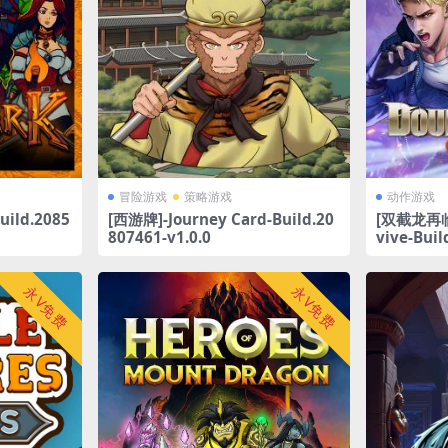
冒险游戏
策略游戏
动作游戏
ild.2085
[西游牌]-Journey Card-Build.20
[双截龙再临]
807461-v1.0.0
vive-Buil
永V免费
永V免费