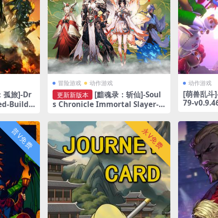
冒险游戏
动作游戏
动作游戏
[萌兽乱斗]-L
孤旅]-Dr
[黯魂录：斩仙]-Soul
更新新版本
79-v0.9.4
ed-Build.2
s Chronicle Immortal Slayer-B
uild.21697082-v0.70.815
普V免费
永V免费