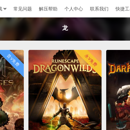
戏
常见问题
解压帮助
个人中心
联系我们
快捷工
龙
普V免费
永V免费