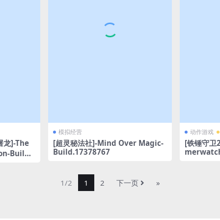
模拟经营
动作游戏
[超灵秘法社]-Mind Over Magic-
[铁锤守卫2
龙]-The
Build.17378767
merwatch
on-Build.
DLC
1/2
1
2
下一页
»