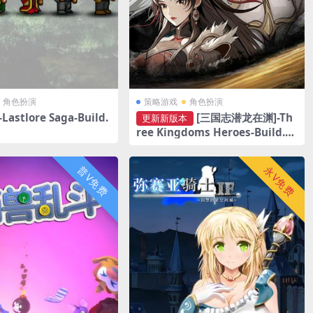
角色扮演
策略游戏
角色扮演
astlore Saga-Build.
[三国志潜龙在渊]-Th
更新新版本
ree Kingdoms Heroes-Build.20
995221-v1.3.5
普V免费
永V免费