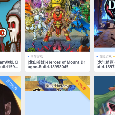
动作游戏
冒险游戏
am联机 Ci
[龙山英雄]-Heroes of Mount Dr
[龙与精灵]-D
build1598
agon-Build.18958045
uild.189
普V免费
永V免费