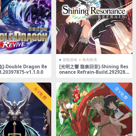
冒险游戏
角色扮演
-Double Dragon Re
[光明之響 龍奏回音]-Shining Res
d.20397875-v1.1.0.0
onance Refrain-Build.2929280
-v1.00.1618
永V免费
普V免费