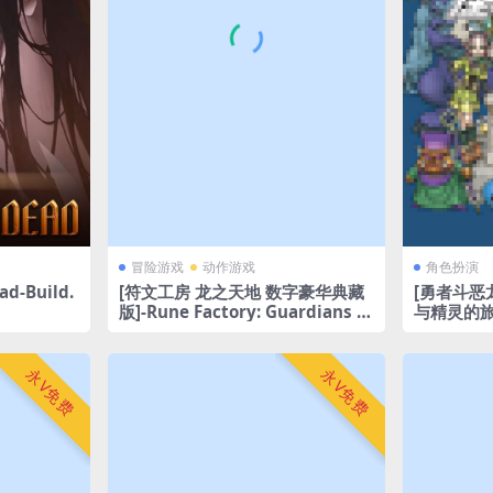
冒险游戏
动作游戏
角色扮演
ad-Build.
[符文工房 龙之天地 数字豪华典藏
[勇者斗恶
版]-Rune Factory: Guardians of
与精灵的旅程]
Azuma-Build.18676397-v1.0.3
629
永V免费
永V免费