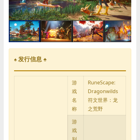
发行信息 ♠
♠
游
RuneScape:
戏
Dragonwilds
名
符文世界：龙
称
之荒野
游
戏
别