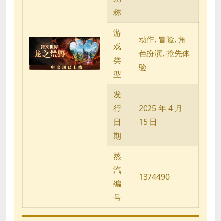
称
游
动作, 冒险, 角
戏
色扮演, 抢先体
类
验
型
发
行
2025 年 4 月
日
15 日
期
蒸
汽
1374490
编
号