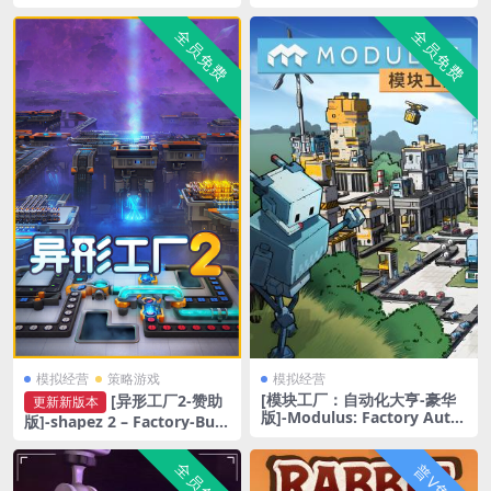
of the Soul-Build.23411596
全员免费
全员免费
模拟经营
策略游戏
模拟经营
[模块工厂：自动化大亨-豪华
[异形工厂2-赞助
更新新版本
版]-Modulus: Factory Auto
版]-shapez 2 – Factory-Buil
mation-Build.22599893
d.22922835-v1.0.3-rc3
全员免费
普V免费