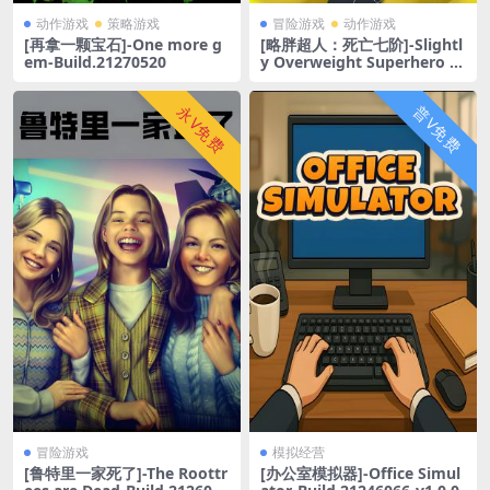
动作游戏
策略游戏
冒险游戏
动作游戏
[再拿一颗宝石]-One more g
[略胖超人：死亡七阶]-Slightl
em-Build.21270520
y Overweight Superhero a
nd the seven levels of deat
h-Build.20791479
永V免费
普V免费
冒险游戏
模拟经营
[鲁特里一家死了]-The Roottr
[办公室模拟器]-Office Simul