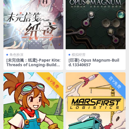
角色扮演
模拟经营
[未完信䇳：纸鸢]-Paper Kite:
[巨著]-Opus Magnum-Buil
Threads of Longing-Build.2
d.13340657
0264767-v4.0.3
永V免费
普V免费