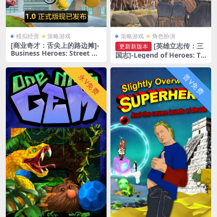
模拟经营
策略游戏
策略游戏
角色扮演
[商业奇才：舌尖上的路边摊]-
[英雄立志传：三
更新新版本
Business Heroes: Street Gr
国志]-Legend of Heroes: Th
ub-Build.21282017
ree Kingdoms-Build. 21327
007-v0.61.03
永V免费
普V免费