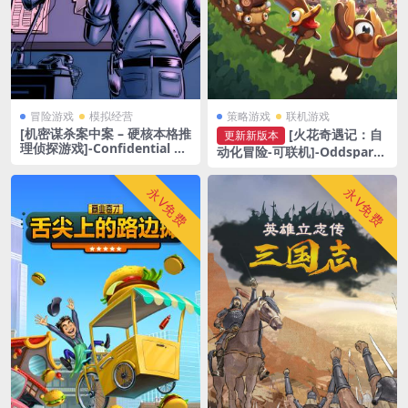
冒险游戏
模拟经营
策略游戏
联机游戏
[机密谋杀案中案 – 硬核本格推
[火花奇遇记：自
更新新版本
理侦探游戏]-Confidential Kil
动化冒险-可联机]-Oddspark
lings-Build.21475774-v1.0.2
s: An Automation Adventu
re-Build.20752154-v1.0.S31
永V免费
永V免费
386