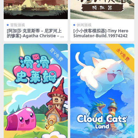
冒险游戏
休闲游戏
[阿加莎·克里斯蒂 – 尼罗河上
[小小侠客模拟器]-Tiny Hero
的惨案]-Agatha Christie – D
Simulator-Build.19974242
eath on the Nile-Build.2011
0066
普V免费
永V免费