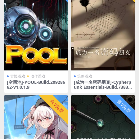
冒险游戏
动作游戏
策略游戏
[空间池]-POOL-Build.209286
[成为一名密码朋克]-Cypherp
62-v1.0.1.9
unk Essentials-Build.73831
22
永V免费
普V免费