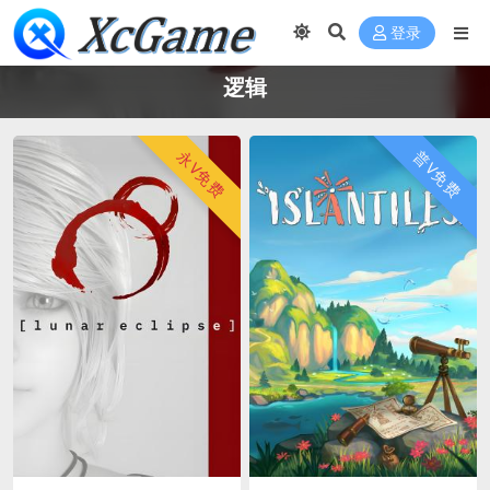
登录
逻辑
永V免费
普V免费