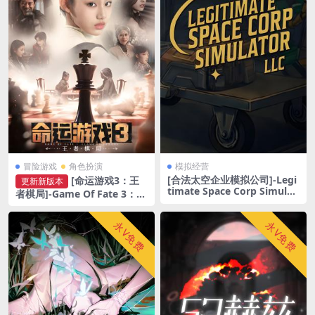
冒险游戏
角色扮演
模拟经营
[合法太空企业模拟公司]-Legi
[命运游戏3：王
更新新版本
timate Space Corp Simulat
者棋局]-Game Of Fate 3：Cl
or LLC-Build.21626144-1.0
ash Of Crowns-v1.0.7
2.97
永V免费
永V免费