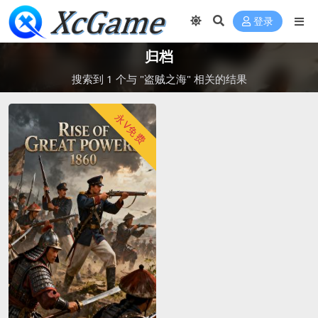
登录
归档
搜索到 1 个与 "盗贼之海" 相关的结果
永V免费