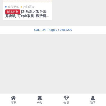
动作游戏
热门置顶
[对马岛之魂 导演
版本更新
剪辑版]-可epic联机+激活预购
DLC-Build.15322290-v1053.
7.0809.1937
SQL：24
|
Pages：0.56229s
首页
分类
会员
我的