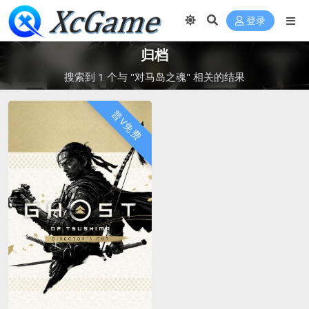
登录
归档
搜索到 1 个与 "对马岛之魂" 相关的结果
普V免费