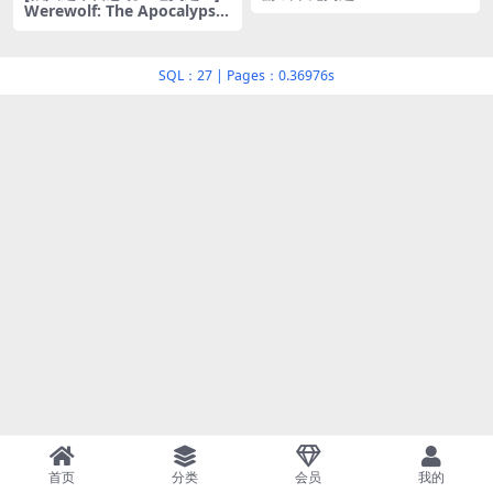
Werewolf: The Apocalypse
– Earthblood
SQL：27
|
Pages：0.36976s
首页
分类
会员
我的