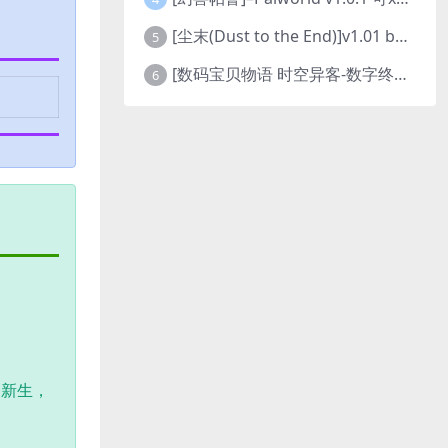
[尘末(Dust to the End)]v1.01 build9321107
5
[数码宝贝物语 时空异客-数字终极版]- Digimon Story Time Stranger-Build.23514637
6
一新生，