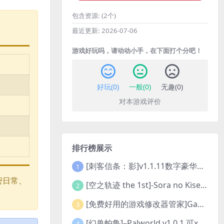
包含资源:
(2个)
最近更新:
2026-07-06
游戏好玩吗，请动动小手，在下面打个分吧！
好玩(
0
)
一般(
0
)
无趣(
0
)
对本游戏评价
排行榜展示
[刺客信条：影]v1.1.11数字豪华版全DLC
1
密日常、
[空之轨迹 the 1st]-Sora no Kiseki the 1st-更新至v1.06.4-全DLC
2
[免费好用的游戏修改器管家]Game Cheats Manager
3
[幻兽帕鲁]–Palworld v1.0.1 可xbox联机
4