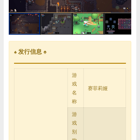
发行信息 ♠
♠
游
戏
赛菲莉娅
名
称
游
戏
别