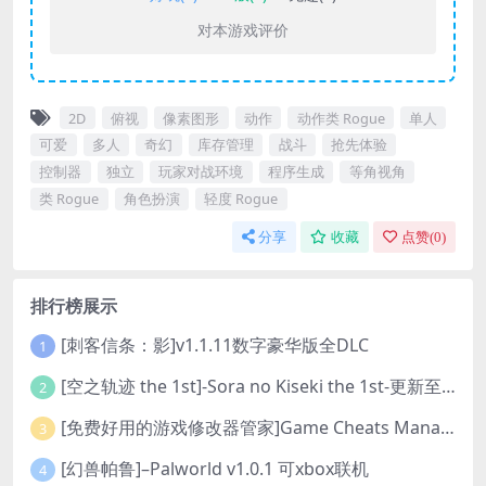
对本游戏评价
2D
俯视
像素图形
动作
动作类 Rogue
单人
可爱
多人
奇幻
库存管理
战斗
抢先体验
控制器
独立
玩家对战环境
程序生成
等角视角
类 Rogue
角色扮演
轻度 Rogue
分享
收藏
点赞(
0
)
排行榜展示
[刺客信条：影]v1.1.11数字豪华版全DLC
1
[空之轨迹 the 1st]-Sora no Kiseki the 1st-更新至v1.06.4-全DLC
2
[免费好用的游戏修改器管家]Game Cheats Manager
3
[幻兽帕鲁]–Palworld v1.0.1 可xbox联机
4