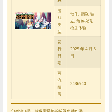
称
游
动作, 冒险, 独
戏
立, 角色扮演,
类
抢先体验
型
发
行
2025 年 4 月 3
日
日
期
蒸
汽
2436940
编
号
Sephiria是一款像素风格的俯视角动作类