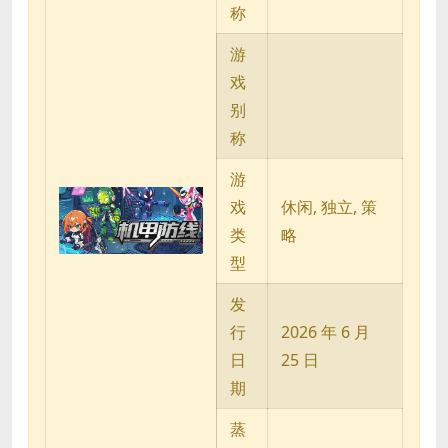
称
游
戏
别
称
游
戏
休闲, 独立, 策
类
略
型
发
行
2026 年 6 月
日
25 日
期
蒸