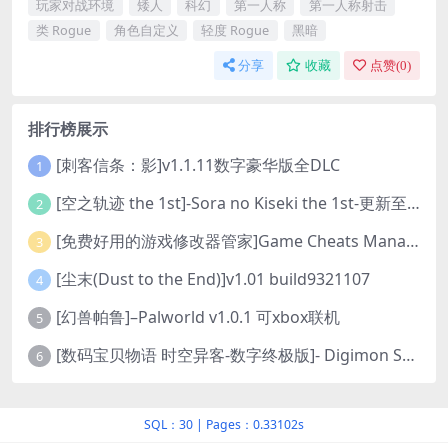
玩家对战环境
矮人
科幻
第一人称
第一人称射击
类 Rogue
角色自定义
轻度 Rogue
黑暗
分享
收藏
点赞(
0
)
排行榜展示
[刺客信条：影]v1.1.11数字豪华版全DLC
1
[空之轨迹 the 1st]-Sora no Kiseki the 1st-更新至v1.06.4-全DLC
2
[免费好用的游戏修改器管家]Game Cheats Manager
3
[尘末(Dust to the End)]v1.01 build9321107
4
[幻兽帕鲁]–Palworld v1.0.1 可xbox联机
5
[数码宝贝物语 时空异客-数字终极版]- Digimon Story Time Stranger-Build.23514637
6
SQL：30
|
Pages：0.33102s