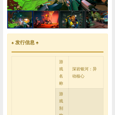
发行信息 ♠
♠
游
戏
深岩银河：异
名
动核心
称
游
戏
别