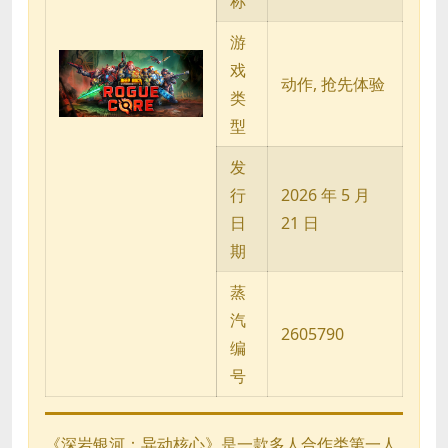
称
游
戏
动作, 抢先体验
类
型
发
行
2026 年 5 月
日
21 日
期
蒸
汽
2605790
编
号
《深岩银河：异动核心》是一款多人合作类第一人