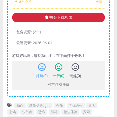
永久会员:
免费
购买下载权限
包含资源:
(2个)
最近更新:
2026-06-01
游戏好玩吗，请动动小手，在下面打个分吧！
好玩(
0
)
一般(
0
)
无趣(
0
)
对本游戏评价
动作
动作类 Rogue
合作
在线合作
多人
射击
快节奏
恐怖
战斗
抢先体验
探索