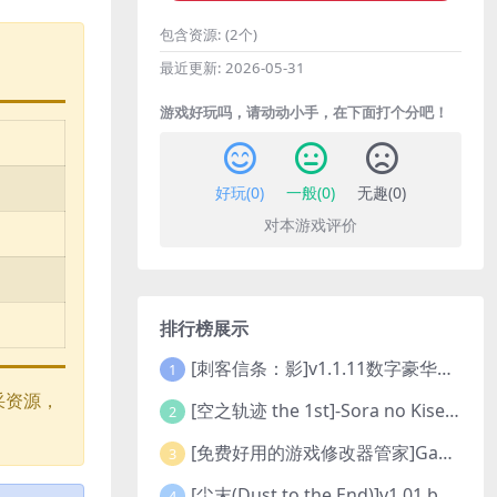
包含资源:
(2个)
最近更新:
2026-05-31
游戏好玩吗，请动动小手，在下面打个分吧！
好玩(
0
)
一般(
0
)
无趣(
0
)
对本游戏评价
排行榜展示
[刺客信条：影]v1.1.11数字豪华版全DLC
1
采资源，
[空之轨迹 the 1st]-Sora no Kiseki the 1st-更新至v1.06.4-全DLC
2
[免费好用的游戏修改器管家]Game Cheats Manager
3
[尘末(Dust to the End)]v1.01 build9321107
4