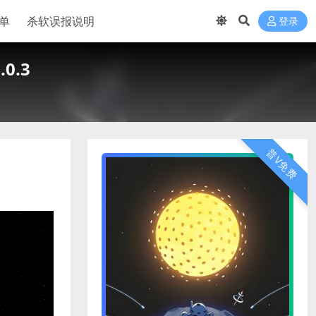
单
杀软误报说明
登录
.0.3
普V免费