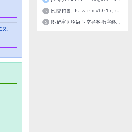
[幻兽帕鲁]–Palworld v1.0.1 可xbox联机
5
[数码宝贝物语 时空异客-数字终极版]- Digimon Story Time Stranger-Build.23514637
6
主义,