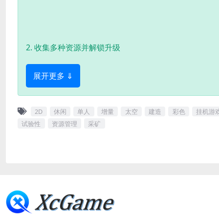
2. 收集多种资源并解锁升级
展开更多 ⇓
2D
休闲
单人
增量
太空
建造
彩色
挂机游
试验性
资源管理
采矿