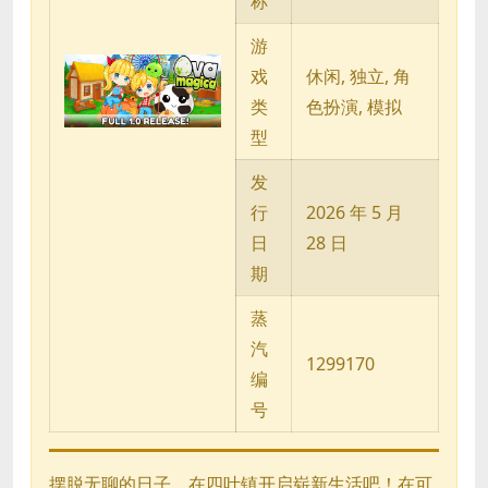
称
游
戏
休闲, 独立, 角
类
色扮演, 模拟
型
发
行
2026 年 5 月
日
28 日
期
蒸
汽
1299170
编
号
摆脱无聊的日子，在四叶镇开启崭新生活吧！在可