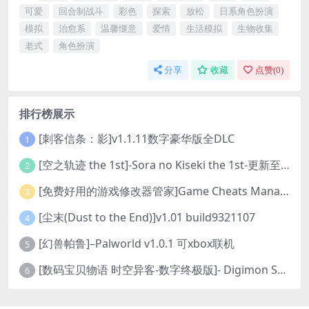
可爱
回合制战斗
彩色
探索
放松
日系角色扮演
模拟
治愈系
温馨惬意
爱情
生活模拟
生物收集
老式
角色扮演
分享
收藏
点赞(
0
)
排行榜展示
[刺客信条：影]v1.1.11数字豪华版全DLC
1
[空之轨迹 the 1st]-Sora no Kiseki the 1st-更新至v1.06.4-全DLC
2
[免费好用的游戏修改器管家]Game Cheats Manager
3
[尘末(Dust to the End)]v1.01 build9321107
4
[幻兽帕鲁]–Palworld v1.0.1 可xbox联机
5
[数码宝贝物语 时空异客-数字终极版]- Digimon Story Time Stranger-Build.23514637
6