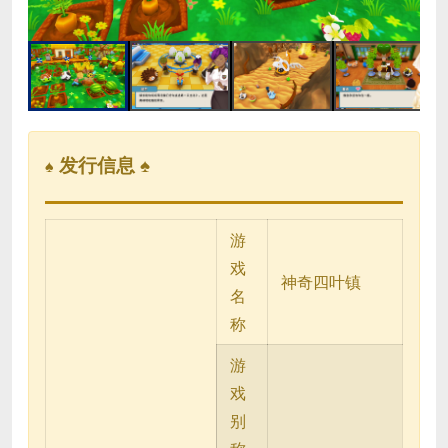
发行信息 ♠
♠
游
戏
神奇四叶镇
名
称
游
戏
别