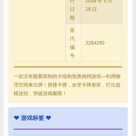
行
2026 年 5 月
日
28 日
期
蒸
汽
3284290
编
号
一款没有能量限制的卡组构筑类肉鸽游戏—利用物
理空间来出牌！拼接卡牌，改变卡牌形状，打出超
模连招，突破游戏极限！
♥
游戏标签 ♥