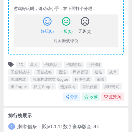
游戏好玩吗，请动动小手，在下面打个分吧！
好玩(
0
)
一般(
0
)
无趣(
0
)
对本游戏评价
2D
单人
卡牌战斗
卡牌游戏
回合制
回合制战斗
回合战略
困难
库存管理
建造
战术
牌组构建
牌组构建式类 Rogue
程序生成
策略
类 Rogue
轻度 Rogue
选择取向
重玩价值
黑暗奇幻
分享
收藏
点赞(
0
)
排行榜展示
[刺客信条：影]v1.1.11数字豪华版全DLC
1