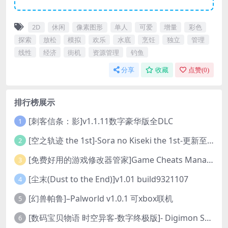
2D
休闲
像素图形
单人
可爱
增量
彩色
探索
放松
模拟
欢乐
水底
烹饪
独立
管理
线性
经济
街机
资源管理
钓鱼
分享
收藏
点赞(
0
)
排行榜展示
[刺客信条：影]v1.1.11数字豪华版全DLC
1
[空之轨迹 the 1st]-Sora no Kiseki the 1st-更新至v1.06.4-全DLC
2
[免费好用的游戏修改器管家]Game Cheats Manager
3
[尘末(Dust to the End)]v1.01 build9321107
4
[幻兽帕鲁]–Palworld v1.0.1 可xbox联机
5
[数码宝贝物语 时空异客-数字终极版]- Digimon Story Time Stranger-Build.23514637
6