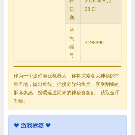
行
2026 年 5 月
日
28 日
期
蒸
汽
3198890
编
号
作为一个迷你渔贩机器人，你将探索各大神秘的钓
鱼圣地，抛出鱼线、捕捞奇异的鱼类、享受刮鳞的
酥麻爽感、投喂远道而来的神秘食客们，获取金币
升级。
♥
游戏标签 ♥