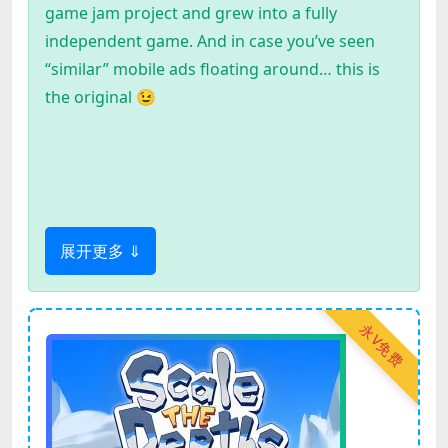
game jam project and grew into a fully
independent game. And in case you’ve seen
“similar” mobile ads floating around… this is
the original 😉
展开更多 ⇓
永V免费