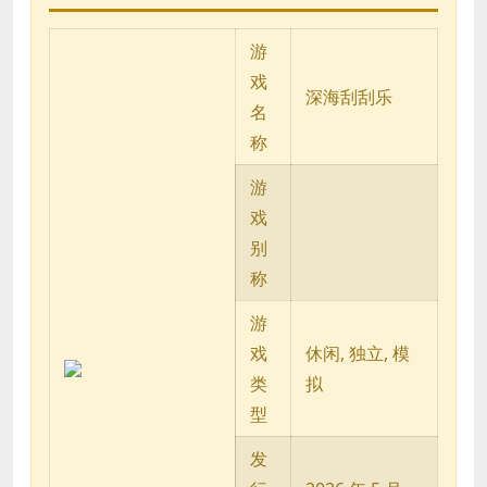
游
戏
深海刮刮乐
名
称
游
戏
别
称
游
戏
休闲, 独立, 模
类
拟
型
发