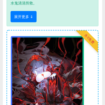
水鬼清清所救。
展开更多 ⇓
永V免费