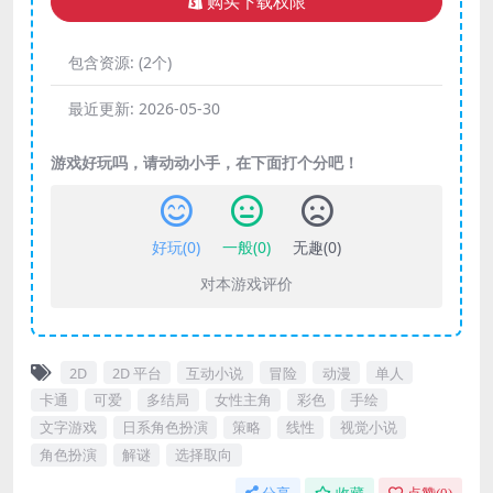
购买下载权限
包含资源:
(2个)
最近更新:
2026-05-30
游戏好玩吗，请动动小手，在下面打个分吧！
好玩(
0
)
一般(
0
)
无趣(
0
)
对本游戏评价
2D
2D 平台
互动小说
冒险
动漫
单人
卡通
可爱
多结局
女性主角
彩色
手绘
文字游戏
日系角色扮演
策略
线性
视觉小说
角色扮演
解谜
选择取向