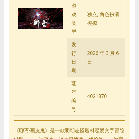
游
戏
独立, 角色扮演,
类
模拟
型
发
行
2026 年 3 月 6
日
日
期
蒸
汽
4021870
编
号
《聊斋·画皮鬼》是一款明朝志怪题材恋爱文字冒险
游戏——一次落水，得水鬼所救。代价是——你变