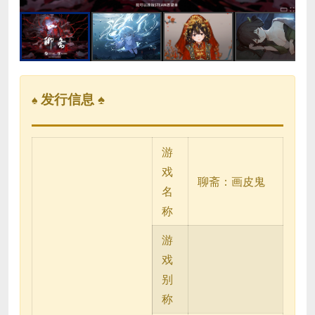
发行信息 ♠
♠
游
戏
聊斋：画皮鬼
名
称
游
戏
别
称