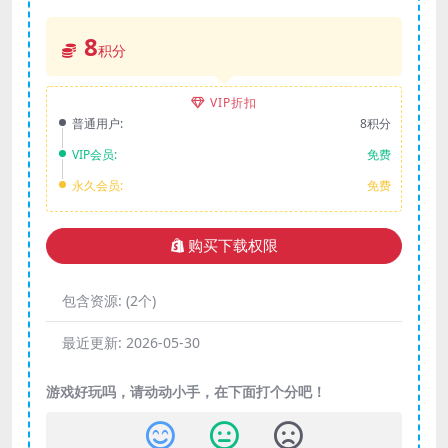
8
积分
VIP折扣
普通用户:
8积分
VIP会员:
免费
永久会员:
免费
购买下载权限
包含资源:
(2个)
最近更新:
2026-05-30
游戏好玩吗，请动动小手，在下面打个分吧！