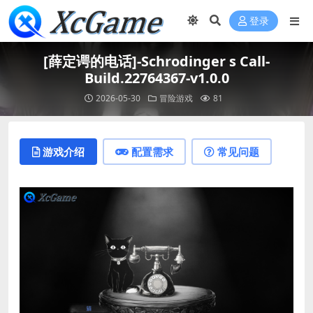
登录
[薛定谔的电话]-Schrodinger s Call-
Build.22764367-v1.0.0
2026-05-30
冒险游戏
81
游戏介绍
配置需求
常见问题