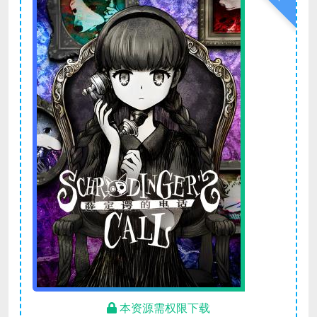
本资源需权限下载