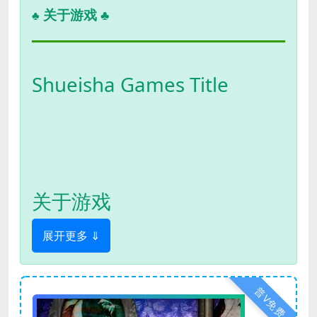
关于游戏 ♣
♣
Shueisha Games Title
关于游戏
展开更多 ⇓
普V免费