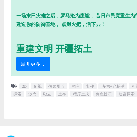
一场末日灾难之后，罗马沦为废墟， 昔日市民竟重生为
建造你的防御基地， 点燃火把，活下去！
重建文明 开疆拓土
展开更多 ⇓
2D
俯视
像素图形
冒险
制作
动作角色扮演
可
探索
沙盒
独立
生存
程序生成
角色扮演
迷宫探索