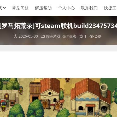
戏
常见问题
解压帮助
个人中心
联系我们
快捷工
[罗马拓荒录]可steam联机build2347573
2026-05-30
冒险游戏
动作游戏
1
249