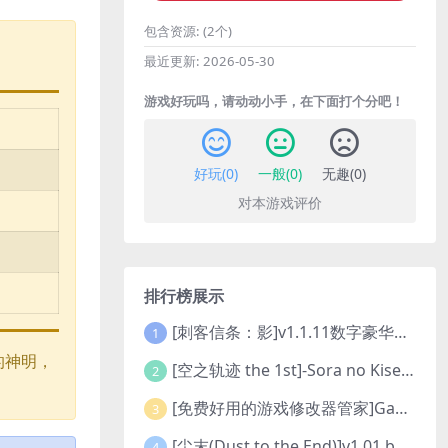
包含资源:
(2个)
最近更新:
2026-05-30
游戏好玩吗，请动动小手，在下面打个分吧！
好玩(
0
)
一般(
0
)
无趣(
0
)
对本游戏评价
排行榜展示
[刺客信条：影]v1.1.11数字豪华版全DLC
1
的神明，
[空之轨迹 the 1st]-Sora no Kiseki the 1st-更新至v1.06.4-全DLC
2
[免费好用的游戏修改器管家]Game Cheats Manager
3
[尘末(Dust to the End)]v1.01 build9321107
4