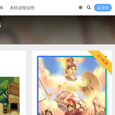
单
杀软误报说明
登录
4
永V免费