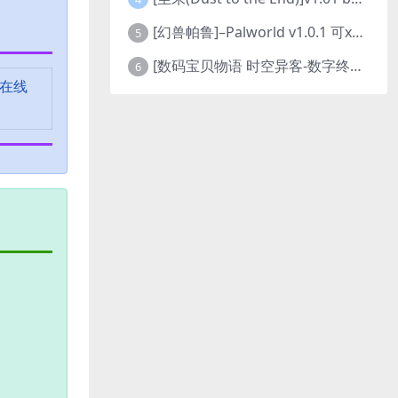
[幻兽帕鲁]–Palworld v1.0.1 可xbox联机
5
[数码宝贝物语 时空异客-数字终极版]- Digimon Story Time Stranger-Build.23514637
6
 在线