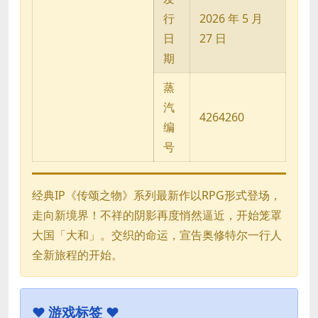
行
2026 年 5 月
日
27 日
期
蒸
汽
4264260
编
号
经典IP《传颂之物》系列最新作以RPG形式登场，
走向新境界！不祥的阴影再度悄然逼近，开始笼罩
大国「大和」。交织的命运，宣告奥修特尔一行人
全新旅程的开始。
♥
游戏标签 ♥