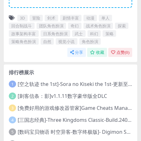
3D
冒险
剑术
剧情丰富
动漫
单人
回合制战斗
团队角色扮演
奇幻
战术角色扮演
探索
故事架构丰富
日系角色扮演
武士
科幻
策略
策略角色扮演
自然
视觉小说
角色扮演
分享
收藏
点赞(
0
)
排行榜展示
[空之轨迹 the 1st]-Sora no Kiseki the 1st-更新至v1.06.4-全DLC
1
[刺客信条：影]v1.1.11数字豪华版全DLC
2
[免费好用的游戏修改器管家]Game Cheats Manager
3
[三国志经典]-Three Kingdoms Classic-Build.24048091-v1.0.0+5
4
[数码宝贝物语 时空异客-数字终极版]- Digimon Story Time Stranger-Build.23514637
5