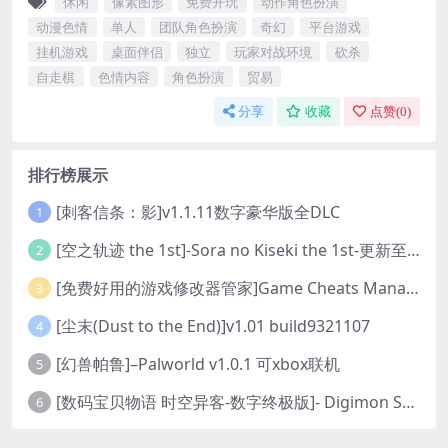
休闲
像素图形
免费开玩
动作角色扮演
动漫色情
单人
团队角色扮演
奇幻
平台游戏
挂机游戏
桌面伴侣
独立
玩家对战环境
砍杀
自走棋
色情内容
角色扮演
贸易
分享
收藏
点赞(
0
)
排行榜展示
[刺客信条：影]v1.1.11数字豪华版全DLC
1
[空之轨迹 the 1st]-Sora no Kiseki the 1st-更新至v1.06.4-全DLC
2
[免费好用的游戏修改器管家]Game Cheats Manager
3
[尘末(Dust to the End)]v1.01 build9321107
4
[幻兽帕鲁]–Palworld v1.0.1 可xbox联机
5
[数码宝贝物语 时空异客-数字终极版]- Digimon Story Time Stranger-Build.23514637
6