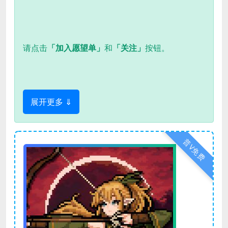
请点击
「加入愿望单」
和
「关注」
按钮。
展开更多 ⇓
普V免费