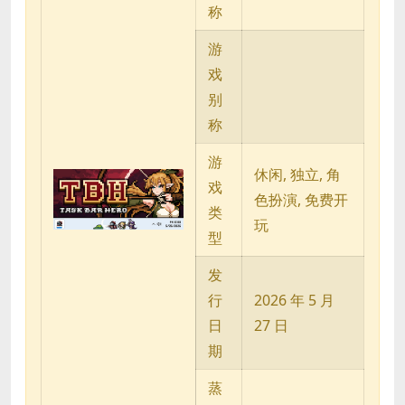
称
游
戏
别
称
游
休闲, 独立, 角
戏
色扮演, 免费开
类
玩
型
发
行
2026 年 5 月
日
27 日
期
蒸