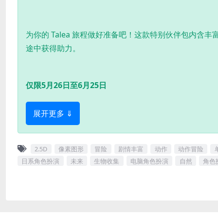
为你的 Talea 旅程做好准备吧！这款特别伙伴包内
途中获得助力。
仅限5月26日至6月25日
展开更多 ⇓
2.5D
像素图形
冒险
剧情丰富
动作
动作冒险
日系角色扮演
未来
生物收集
电脑角色扮演
自然
角色