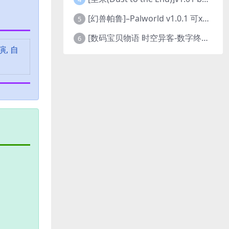
[幻兽帕鲁]–Palworld v1.0.1 可xbox联机
5
[数码宝贝物语 时空异客-数字终极版]- Digimon Story Time Stranger-Build.23514637
6
演, 自