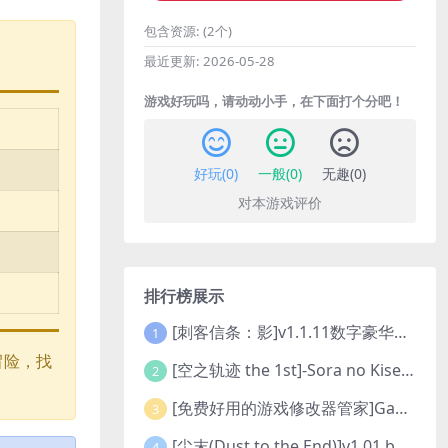
包含资源:
(2个)
最近更新:
2026-05-28
游戏好玩吗，请动动小手，在下面打个分吧！
好玩(
0
)
一般(
0
)
无趣(
0
)
对本游戏评价
排行榜展示
[刺客信条：影]v1.1.11数字豪华版全DLC
1
上冒险，找
[空之轨迹 the 1st]-Sora no Kiseki the 1st-更新至v1.06.4-全DLC
2
[免费好用的游戏修改器管家]Game Cheats Manager
3
[尘末(Dust to the End)]v1.01 build9321107
4