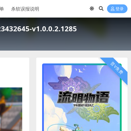
单
杀软误报说明
登录
32645-v1.0.0.2.1285
普V免费