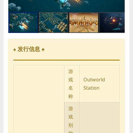
发行信息 ♠
♠
游
戏
Outworld
名
Station
称
游
戏
别