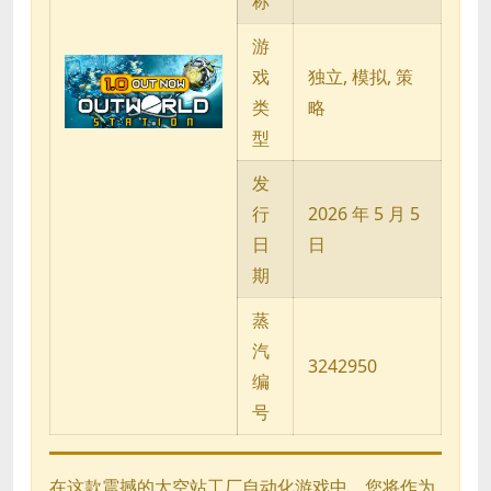
称
游
戏
独立, 模拟, 策
类
略
型
发
行
2026 年 5 月 5
日
日
期
蒸
汽
3242950
编
号
在这款震撼的太空站工厂自动化游戏中，您将作为