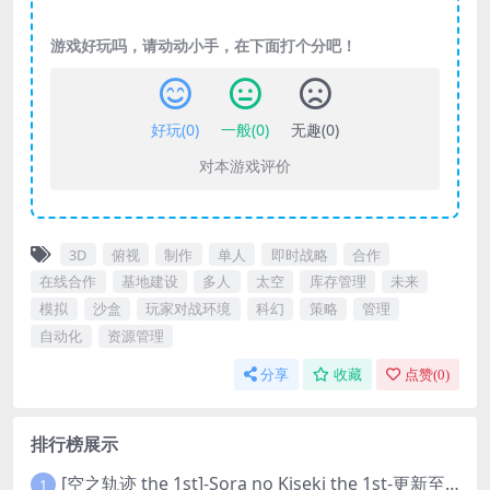
游戏好玩吗，请动动小手，在下面打个分吧！
好玩(
0
)
一般(
0
)
无趣(
0
)
对本游戏评价
3D
俯视
制作
单人
即时战略
合作
在线合作
基地建设
多人
太空
库存管理
未来
模拟
沙盒
玩家对战环境
科幻
策略
管理
自动化
资源管理
分享
收藏
点赞(
0
)
排行榜展示
[空之轨迹 the 1st]-Sora no Kiseki the 1st-更新至v1.06.4-全DLC
1