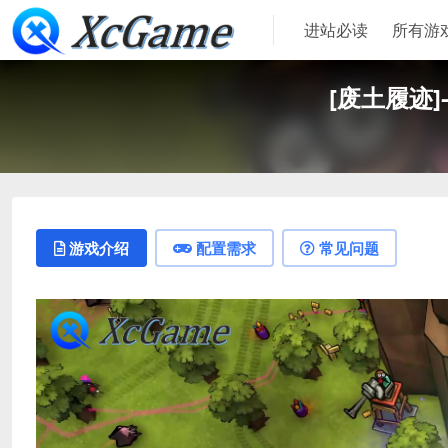
进站必读
所有游
[废土履迹]-As
游戏介绍
配置需求
常见问题