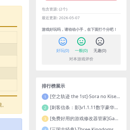
包含资源:
(2个)
最近更新:
2026-05-07
游戏好玩吗，请动动小手，在下面打个分吧！
好玩(
0
)
一般(
0
)
无趣(
0
)
对本游戏评价
排行榜展示
[空之轨迹 the 1st]-Sora no Kiseki the 1st-更新至v1.06.4-全DLC
1
境。
[刺客信条：影]v1.1.11数字豪华版全DLC
2
[免费好用的游戏修改器管家]Game Cheats Manager
3
[三国志经典]-Three Kingdoms Classic-Build.24048091-v1.0.0+5
4