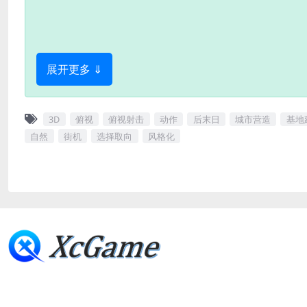
展开更多 ⇓
3D
俯视
俯视射击
动作
后末日
城市营造
基地
自然
街机
选择取向
风格化