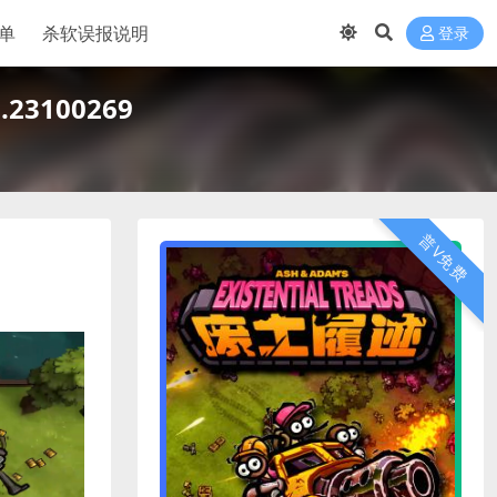
单
杀软误报说明
登录
d.23100269
普V免费