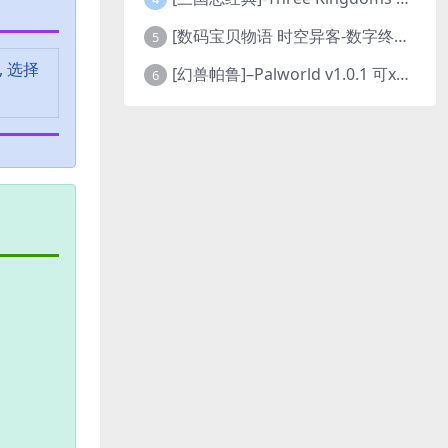
[数码宝贝物语 时空异客-数字终极版]- Digimon Story Time Stranger-Build.23514637
5
, 选择
[幻兽帕鲁]–Palworld v1.0.1 可xbox联机
6