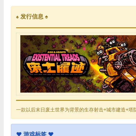
发行信息 ♠
♠
一款以后末日废土世界为背景的生存射击+城市建造+塔
♥
游戏标签 ♥