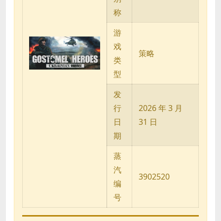
称
游
戏
策略
类
型
发
行
2026 年 3 月
日
31 日
期
蒸
汽
3902520
编
号