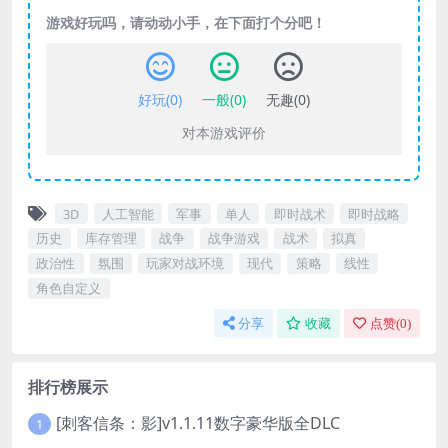
游戏好玩吗，请动动小手，在下面打个分吧！
好玩(
0
)
一般(
0
)
无趣(
0
)
对本游戏评价
3D
人工智能
军事
单人
即时战术
即时战略
历史
库存管理
战争
战争游戏
战术
拟真
政治性
氛围
玩家对战环境
现代
策略
线性
角色自定义
分享
收藏
点赞(
0
)
排行榜展示
[刺客信条：影]v1.1.11数字豪华版全DLC
1