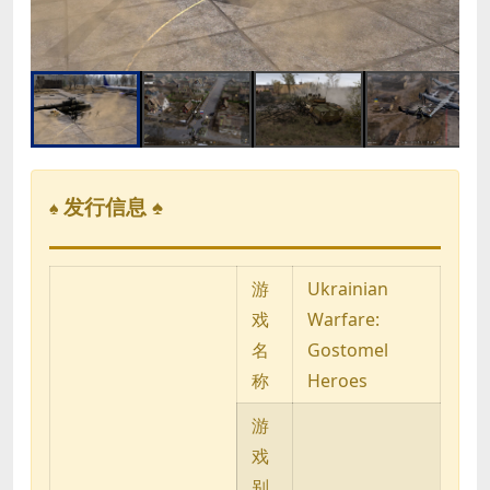
发行信息 ♠
♠
游
Ukrainian
戏
Warfare:
名
Gostomel
称
Heroes
游
戏
别