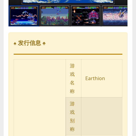
发行信息 ♠
♠
游
戏
Earthion
名
称
游
戏
别
称