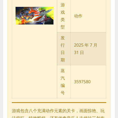
游
戏
动作
类
型
发
行
2025 年 7 月
日
31 日
期
蒸
汽
3597580
编
号
游戏包含八个充满动作元素的关卡，画面惊艳、玩
法疯狂、特效酷炫，还有传奇音乐人古代祐三创作