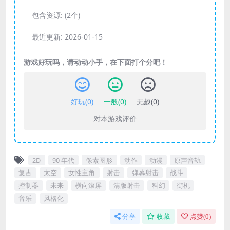
包含资源:
(2个)
最近更新:
2026-01-15
游戏好玩吗，请动动小手，在下面打个分吧！
好玩(
0
)
一般(
0
)
无趣(
0
)
对本游戏评价
2D
90 年代
像素图形
动作
动漫
原声音轨
复古
太空
女性主角
射击
弹幕射击
战斗
控制器
未来
横向滚屏
清版射击
科幻
街机
音乐
风格化
分享
收藏
点赞(
0
)