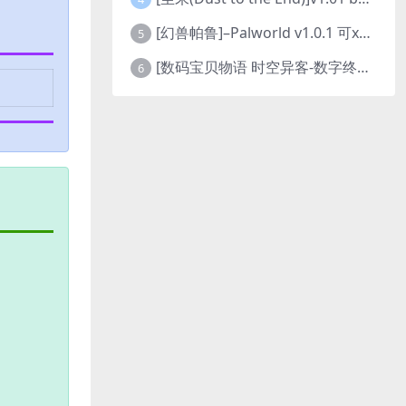
[幻兽帕鲁]–Palworld v1.0.1 可xbox联机
5
[数码宝贝物语 时空异客-数字终极版]- Digimon Story Time Stranger-Build.23514637
6