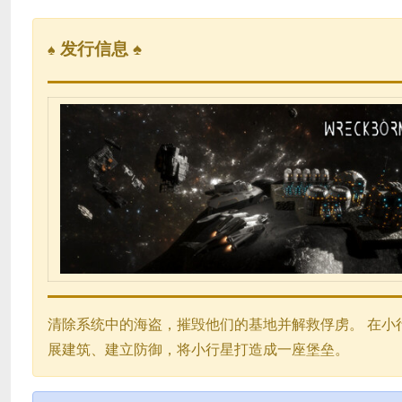
发行信息 ♠
♠
清除系统中的海盗，摧毁他们的基地并解救俘虏。 在小
展建筑、建立防御，将小行星打造成一座堡垒。