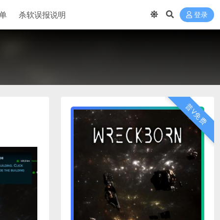
单
杀软误报说明
登录
普V免费