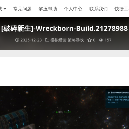
戏
常见问题
解压帮助
个人中心
联系我们
快捷工
[破碎新生]-Wreckborn-Build.21278988
2025-12-23
模拟经营
策略游戏
0
157