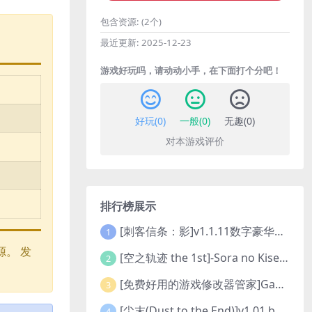
包含资源:
(2个)
最近更新:
2025-12-23
游戏好玩吗，请动动小手，在下面打个分吧！
好玩(
0
)
一般(
0
)
无趣(
0
)
对本游戏评价
排行榜展示
[刺客信条：影]v1.1.11数字豪华版全DLC
1
。 发
[空之轨迹 the 1st]-Sora no Kiseki the 1st-更新至v1.06.4-全DLC
2
[免费好用的游戏修改器管家]Game Cheats Manager
3
[尘末(Dust to the End)]v1.01 build9321107
4