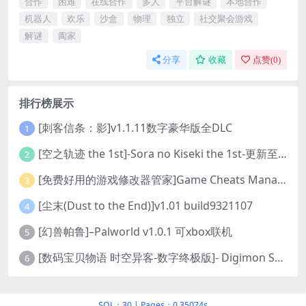
合作
困难
在线合作
多人
平台解谜
本地合作
机器人
欢乐
沙盒
物理
独立
社交聚会游戏
解谜
阖家
分享
收藏
点赞(
0
)
排行榜展示
[刺客信条：影]v1.1.11数字豪华版全DLC
1
[空之轨迹 the 1st]-Sora no Kiseki the 1st-更新至v1.06.4-全DLC
2
[免费好用的游戏修改器管家]Game Cheats Manager
3
[尘末(Dust to the End)]v1.01 build9321107
4
[幻兽帕鲁]–Palworld v1.0.1 可xbox联机
5
[数码宝贝物语 时空异客-数字终极版]- Digimon Story Time Stranger-Build.23514637
6
SQL：30
|
Pages：0.35074s