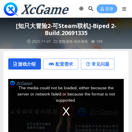
登录
[知只大冒险2-可Steam联机]-Biped 2-
Build.20691335
2025-11-07
冒险游戏
动作游戏
109
游戏介绍
配置需求
常见问题
T
h
The media could not be loaded, either because the
i
server or network failed or because the format is not
s
supported.
i
s
a
m
o
d