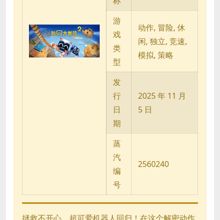
称
游
动作, 冒险, 休
戏
闲, 独立, 竞速,
类
模拟, 策略
型
发
行
2025 年 11 月
日
5 日
期
蒸
汽
2560240
编
号
拯救不开心，超可爱机器人回归！在这个解密动作