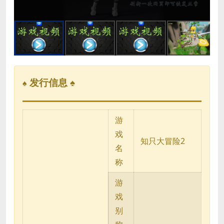
a
l
w
i
n
d
o
w
.
发行信息 ♠
♠
游
戏
知只大冒险2
名
称
游
戏
别