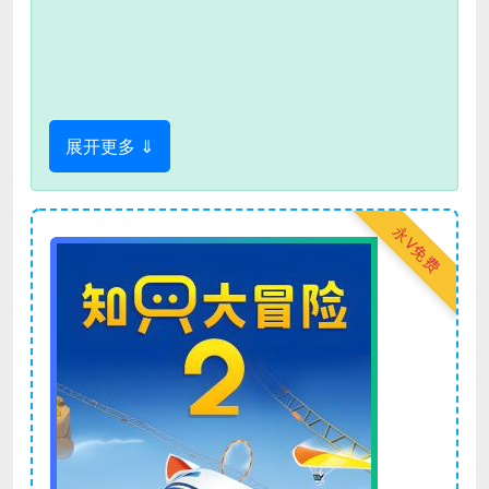
展开更多 ⇓
永V免费