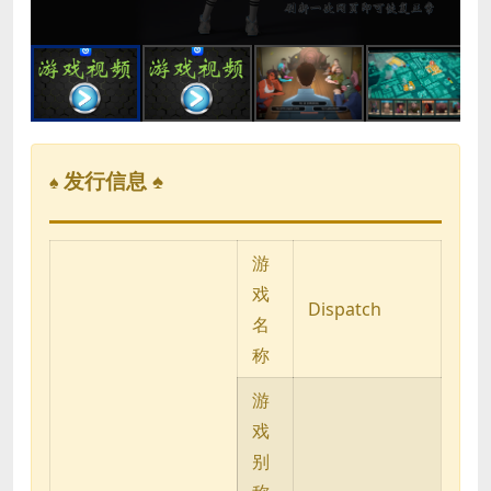
发行信息 ♠
♠
游
戏
Dispatch
名
称
游
戏
别