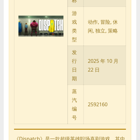
称
游
戏
动作, 冒险, 休
类
闲, 独立, 策略
型
发
行
2025 年 10 月
日
22 日
期
蒸
汽
2592160
编
号
《Dispatch》是一款超级英雄职场喜剧游戏，其中