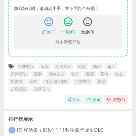
游戏好玩吗，请动动小手，在下面打个分吧！
好玩(
1
)
一般(
0
)
无趣(
0
)
对本游戏评价
LGBTQ+
冒险
剧情丰富
剧集
动作
单人
原声音轨
喜剧
指向点击
欢乐
漫画
爱情
独立
电影式
策略
自选历险体验
色情内容
裸露
超级英雄
选择取向
分享
收藏
点赞(
0
)
排行榜展示
[刺客信条：影]v1.1.11数字豪华版全DLC
1