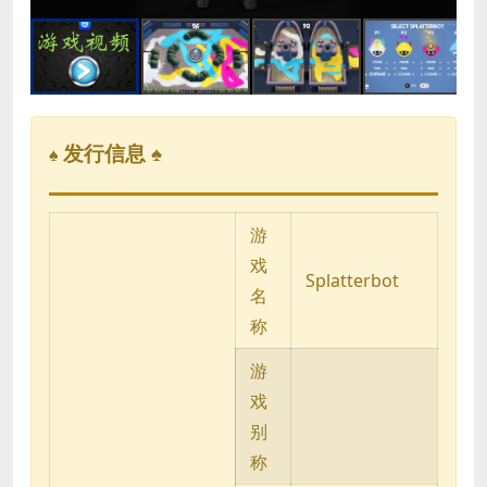
发行信息 ♠
♠
游
戏
Splatterbot
名
称
游
戏
别
称