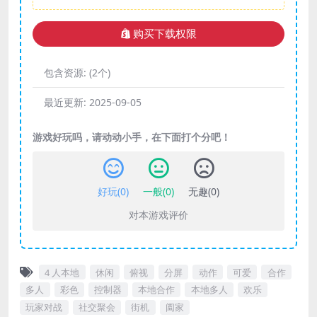
购买下载权限
包含资源:
(2个)
最近更新:
2025-09-05
游戏好玩吗，请动动小手，在下面打个分吧！
好玩(
0
)
一般(
0
)
无趣(
0
)
对本游戏评价
4 人本地
休闲
俯视
分屏
动作
可爱
合作
多人
彩色
控制器
本地合作
本地多人
欢乐
玩家对战
社交聚会
街机
阖家