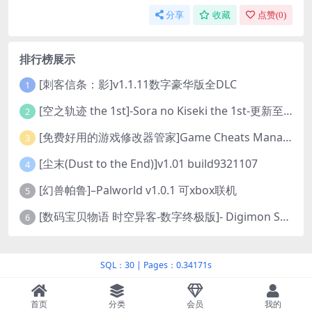
分享
收藏
点赞(
0
)
排行榜展示
[刺客信条：影]v1.1.11数字豪华版全DLC
1
[空之轨迹 the 1st]-Sora no Kiseki the 1st-更新至v1.06.4-全DLC
2
[免费好用的游戏修改器管家]Game Cheats Manager
3
[尘末(Dust to the End)]v1.01 build9321107
4
[幻兽帕鲁]–Palworld v1.0.1 可xbox联机
5
[数码宝贝物语 时空异客-数字终极版]- Digimon Story Time Stranger-Build.23514637
6
SQL：30
|
Pages：0.34171s
首页
分类
会员
我的