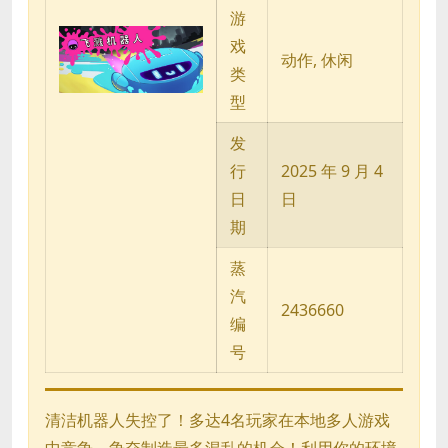
游
戏
动作, 休闲
类
型
发
行
2025 年 9 月 4
日
日
期
蒸
汽
2436660
编
号
清洁机器人失控了！多达4名玩家在本地多人游戏
中竞争，争夺制造最多混乱的机会！利用你的环境