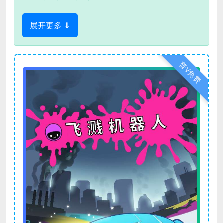
展开更多 ⇓
普V免费