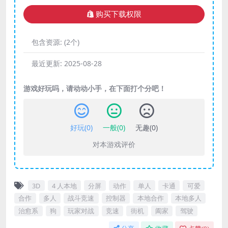
购买下载权限
包含资源:
(2个)
最近更新:
2025-08-28
游戏好玩吗，请动动小手，在下面打个分吧！
好玩(
0
)
一般(
0
)
无趣(
0
)
对本游戏评价
3D
4 人本地
分屏
动作
单人
卡通
可爱
合作
多人
战斗竞速
控制器
本地合作
本地多人
治愈系
狗
玩家对战
竞速
街机
阖家
驾驶