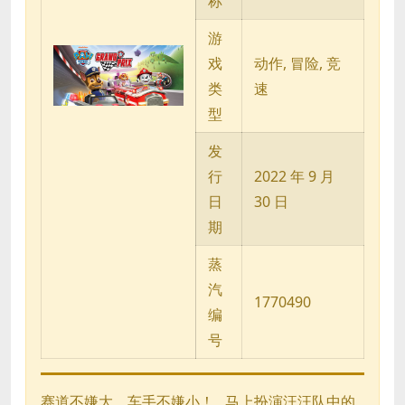
称
游
戏
动作, 冒险, 竞
类
速
型
发
行
2022 年 9 月
日
30 日
期
蒸
汽
1770490
编
号
赛道不嫌大，车手不嫌小！ 马上扮演汪汪队中的