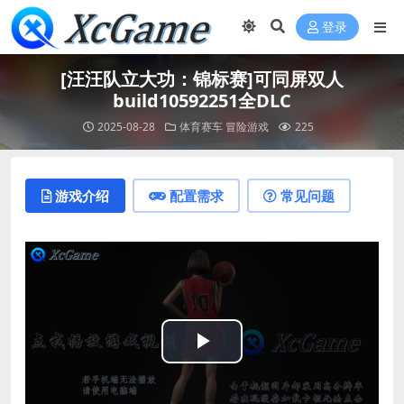
登录
[汪汪队立大功：锦标赛]可同屏双人
build10592251全DLC
2025-08-28
体育赛车
冒险游戏
225
游戏介绍
配置需求
常见问题
Play
Video