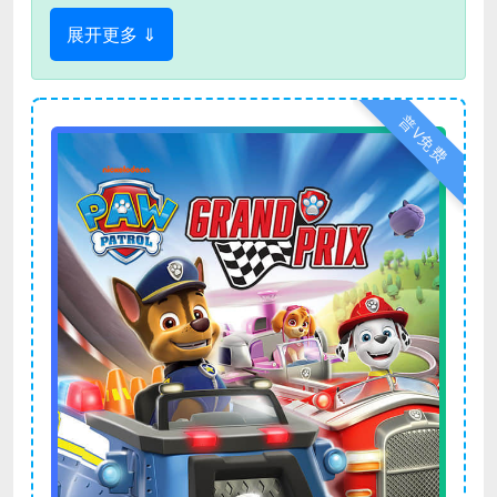
展开更多 ⇓
普V免费