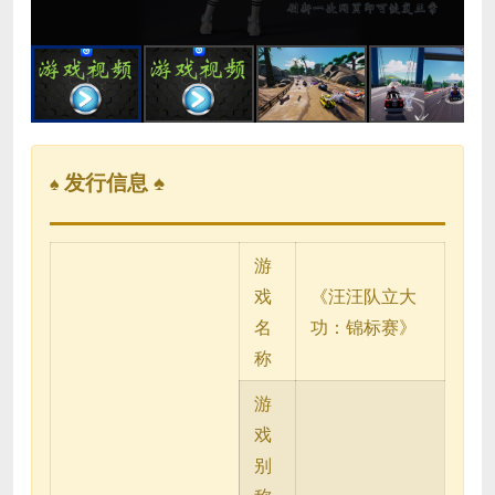
发行信息 ♠
♠
游
戏
《汪汪队立大
名
功：锦标赛》
称
游
戏
别