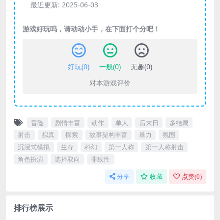
最近更新:
2025-06-03
游戏好玩吗，请动动小手，在下面打个分吧！
好玩(
0
)
一般(
0
)
无趣(
0
)
对本游戏评价
冒险
剧情丰富
动作
单人
后末日
多结局
射击
拟真
探索
故事架构丰富
暴力
氛围
沉浸式模拟
生存
科幻
第一人称
第一人称射击
角色扮演
选择取向
非线性
分享
收藏
点赞(
0
)
排行榜展示