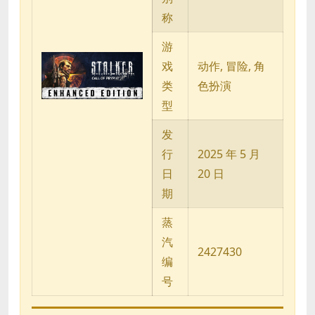
称
游
戏
动作, 冒险, 角
类
色扮演
型
发
行
2025 年 5 月
日
20 日
期
蒸
汽
2427430
编
号