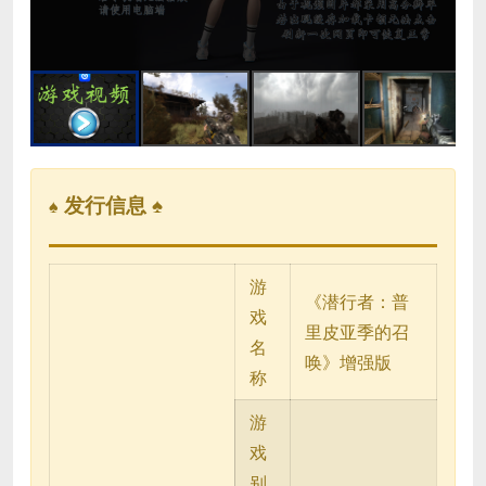
Video
发行信息 ♠
♠
游
《潜行者：普
戏
里皮亚季的召
名
唤》增强版
称
游
戏
别