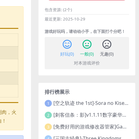
包含资源:
(2个)
最近更新:
2025-10-29
游戏好玩吗，请动动小手，在下面打个分吧！
好玩(
0
)
一般(
0
)
无趣(
0
)
对本游戏评价
排行榜展示
[空之轨迹 the 1st]-Sora no Kiseki the 1st-更新至v1.06.4-全DLC
1
到肉，火
[刺客信条：影]v1.1.11数字豪华版全DLC
2
由！
[免费好用的游戏修改器管家]Game Cheats Manager
3
[三国志经典]-Three Kingdoms Classic-Build.24048091-v1.0.0+5
4