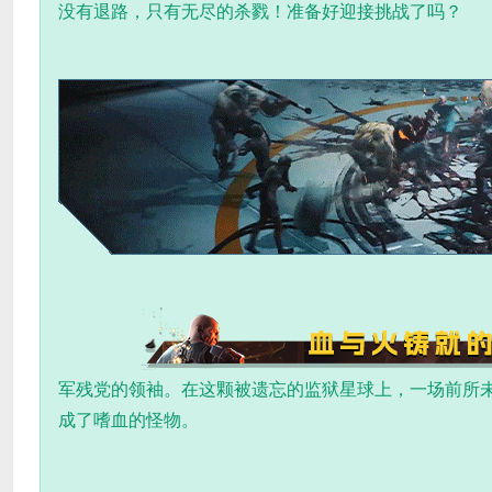
没有退路，只有无尽的杀戮！准备好迎接挑战了吗？
军残党的领袖。在这颗被遗忘的监狱星球上，一场前所
成了嗜血的怪物。