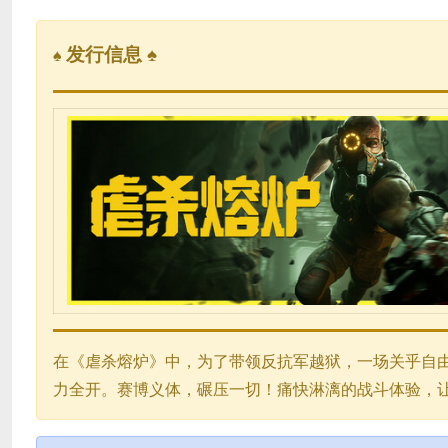
发行信息 ♠
♠
在《虐杀熔炉》中，为了带领反抗军越狱，一场关乎自
力全开。赛博义体，碾压一切！痛快淋漓的战斗体验，