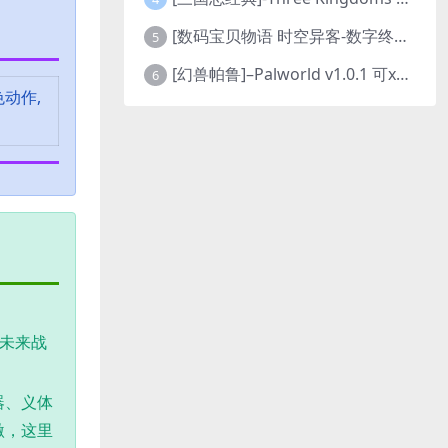
[数码宝贝物语 时空异客-数字终极版]- Digimon Story Time Stranger-Build.23514637
5
[幻兽帕鲁]–Palworld v1.0.1 可xbox联机
6
色动作,
未来战
器、义体
激，这里