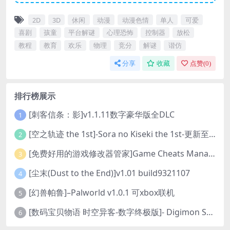
2D
3D
休闲
动漫
动漫色情
单人
可爱
喜剧
孩童
平台解谜
心理恐怖
控制器
放松
教程
教育
欢乐
物理
竞分
解谜
谐仿
分享
收藏
点赞(
0
)
排行榜展示
[刺客信条：影]v1.1.11数字豪华版全DLC
1
[空之轨迹 the 1st]-Sora no Kiseki the 1st-更新至v1.06.4-全DLC
2
[免费好用的游戏修改器管家]Game Cheats Manager
3
[尘末(Dust to the End)]v1.01 build9321107
4
[幻兽帕鲁]–Palworld v1.0.1 可xbox联机
5
[数码宝贝物语 时空异客-数字终极版]- Digimon Story Time Stranger-Build.23514637
6