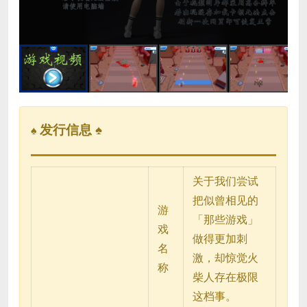
Video
发行信息 ♠
♠
关于我们尝试
把似曾相见的
游
「那些游戏」
戏
做得更加刺
名
激，却惊觉火
称
柴人存在极限
这档事。