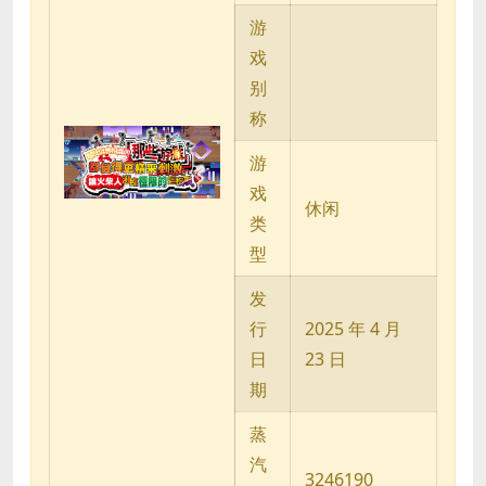
游
戏
别
称
游
戏
休闲
类
型
发
行
2025 年 4 月
日
23 日
期
蒸
汽
3246190