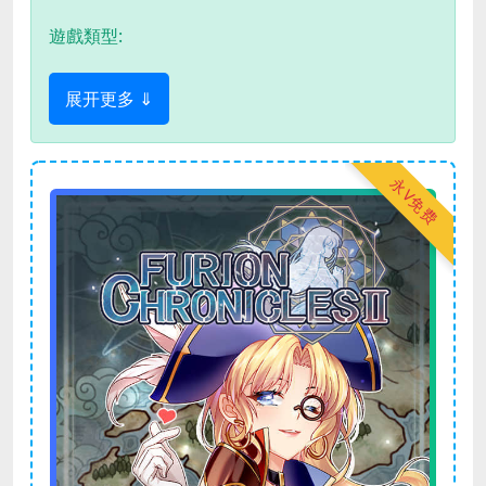
遊戲類型:
展开更多 ⇓
永V免费