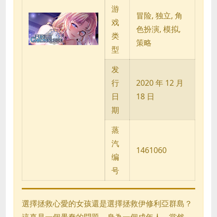
游
冒险, 独立, 角
戏
色扮演, 模拟,
类
策略
型
发
行
2020 年 12 月
日
18 日
期
蒸
汽
1461060
编
号
選擇拯救心愛的女孩還是選擇拯救伊修利亞群島？
這真是一個愚蠢的問題，身為一個成年人，當然