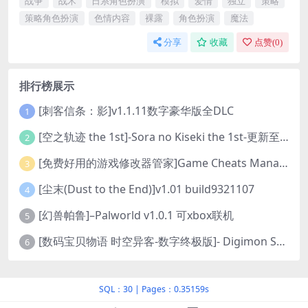
战争
战术
日系角色扮演
模拟
爱情
独立
策略
策略角色扮演
色情内容
裸露
角色扮演
魔法
分享
收藏
点赞(
0
)
排行榜展示
[刺客信条：影]v1.1.11数字豪华版全DLC
1
[空之轨迹 the 1st]-Sora no Kiseki the 1st-更新至v1.06.4-全DLC
2
[免费好用的游戏修改器管家]Game Cheats Manager
3
[尘末(Dust to the End)]v1.01 build9321107
4
[幻兽帕鲁]–Palworld v1.0.1 可xbox联机
5
[数码宝贝物语 时空异客-数字终极版]- Digimon Story Time Stranger-Build.23514637
6
SQL：30
|
Pages：0.35159s