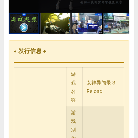
发行信息 ♠
♠
游
戏
女神异闻录３
名
Reload
称
游
戏
别