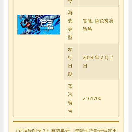
称
游
戏
冒险, 角色扮演,
类
策略
型
发
行
2024 年 2 月 2
日
日
期
蒸
汽
2161700
编
号
《女神异闻录３》整装换新，登陆现行最新游戏平