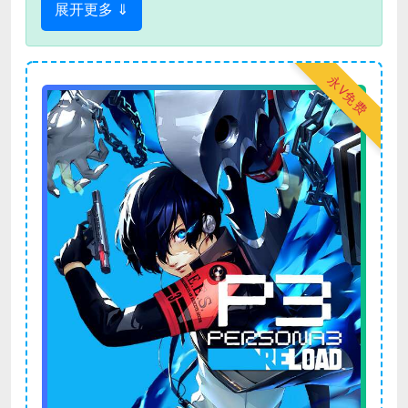
展开更多 ⇓
永V免费