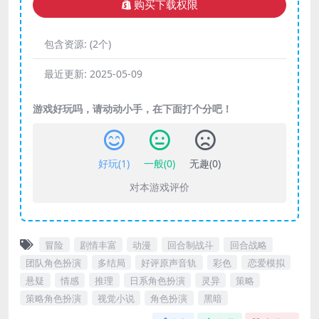
购买下载权限
包含资源:
(2个)
最近更新:
2025-05-09
游戏好玩吗，请动动小手，在下面打个分吧！
好玩(
1
)
一般(
0
)
无趣(
0
)
对本游戏评价
冒险
剧情丰富
动漫
回合制战斗
回合战略
团队角色扮演
多结局
好评原声音轨
彩色
恋爱模拟
悬疑
情感
推理
日系角色扮演
灵异
策略
策略角色扮演
视觉小说
角色扮演
黑暗