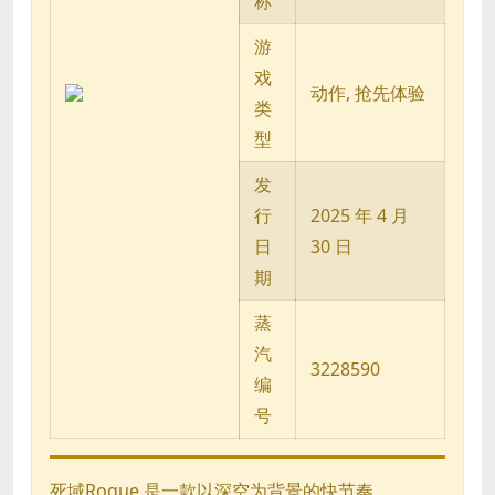
称
游
戏
动作, 抢先体验
类
型
发
行
2025 年 4 月
日
30 日
期
蒸
汽
3228590
编
号
死域Rogue 是一款以深空为背景的快节奏