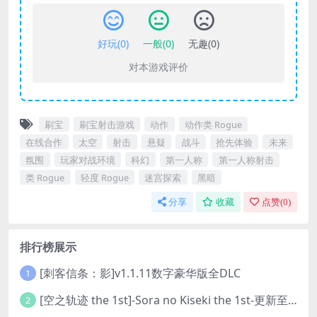
好玩(
0
)
一般(
0
)
无趣(
0
)
对本游戏评价
刷宝
刷宝射击游戏
动作
动作类 Rogue
在线合作
太空
射击
悬疑
战斗
抢先体验
未来
氛围
玩家对战环境
科幻
第一人称
第一人称射击
类 Rogue
轻度 Rogue
迷宫探索
黑暗
分享
收藏
点赞(
0
)
排行榜展示
[刺客信条：影]v1.1.11数字豪华版全DLC
1
[空之轨迹 the 1st]-Sora no Kiseki the 1st-更新至v1.06.4-全DLC
2