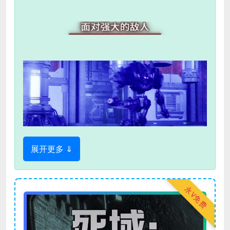
展开更多 ⇓
永V免费