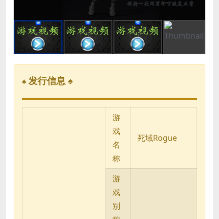
发行信息 ♠
♠
游
戏
死域Rogue
名
称
游
戏
别