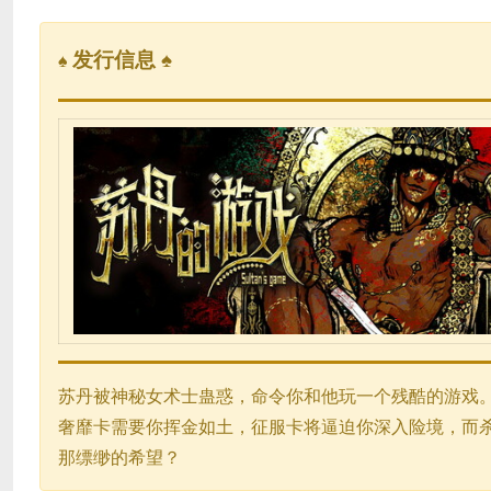
发行信息 ♠
♠
苏丹被神秘女术士蛊惑，命令你和他玩一个残酷的游戏
奢靡卡需要你挥金如土，征服卡将逼迫你深入险境，而
那缥缈的希望？