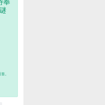
侍奉
谜
斩首。
略