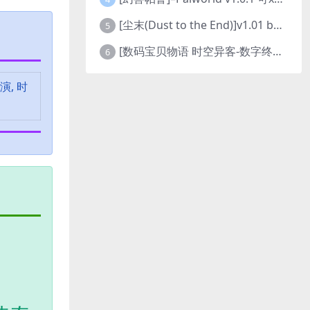
[尘末(Dust to the End)]v1.01 build9321107
5
[数码宝贝物语 时空异客-数字终极版]- Digimon Story Time Stranger-Build.23514637
6
演, 时