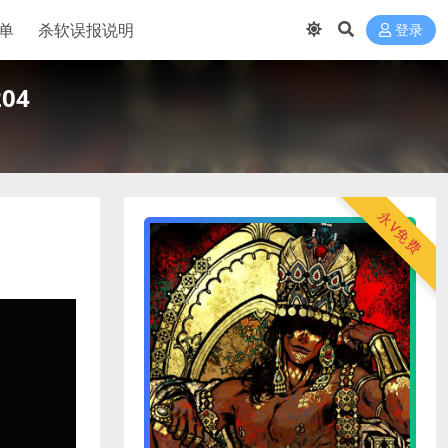
单
杀软误报说明
登录
204
永V免费