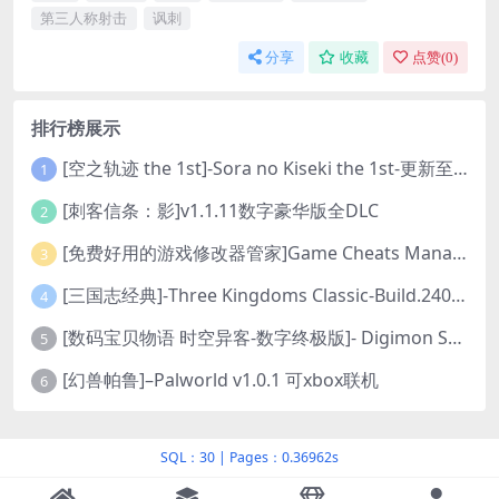
第三人称射击
讽刺
分享
收藏
点赞(
0
)
排行榜展示
[空之轨迹 the 1st]-Sora no Kiseki the 1st-更新至v1.06.4-全DLC
1
[刺客信条：影]v1.1.11数字豪华版全DLC
2
[免费好用的游戏修改器管家]Game Cheats Manager
3
[三国志经典]-Three Kingdoms Classic-Build.24048091-v1.0.0+5
4
[数码宝贝物语 时空异客-数字终极版]- Digimon Story Time Stranger-Build.23514637
5
[幻兽帕鲁]–Palworld v1.0.1 可xbox联机
6
SQL：30
|
Pages：0.36962s