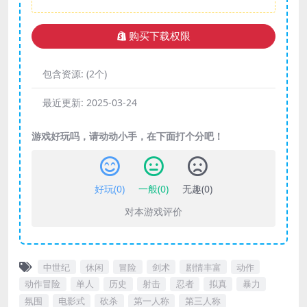
购买下载权限
包含资源:
(2个)
最近更新:
2025-03-24
游戏好玩吗，请动动小手，在下面打个分吧！
好玩(
0
)
一般(
0
)
无趣(
0
)
对本游戏评价
中世纪
休闲
冒险
剑术
剧情丰富
动作
动作冒险
单人
历史
射击
忍者
拟真
暴力
氛围
电影式
砍杀
第一人称
第三人称