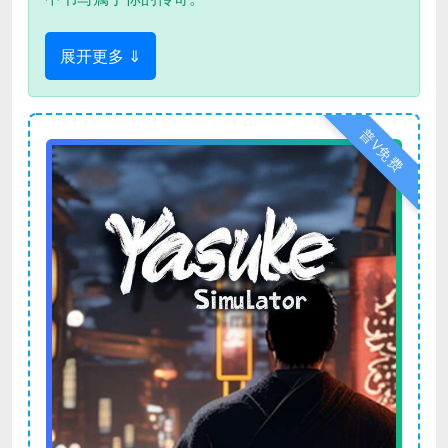
展开更多 ⇓
普V免费