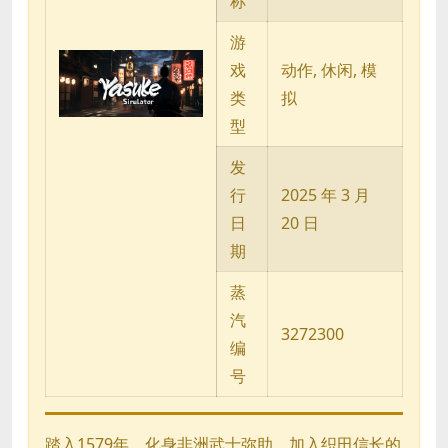
称
游
戏
动作, 休闲, 模
类
拟
型
发
行
2025 年 3 月
日
20 日
期
蒸
汽
3272300
编
号
踏入1579年，化身非洲武士弥助，加入织田信长的