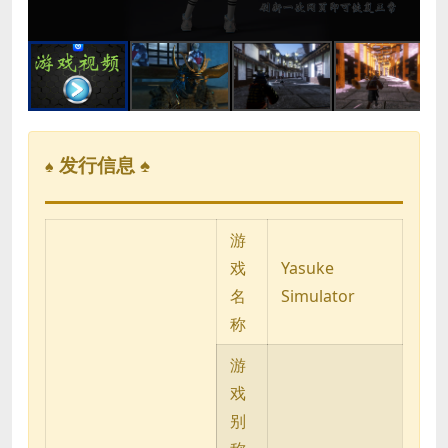
发行信息 ♠
♠
游
戏
Yasuke
名
Simulator
称
游
戏
别