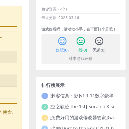
包含资源:
(2个)
最近更新:
2025-03-16
游戏好玩吗，请动动小手，在下面打个分吧！
〜
好玩(
0
)
一般(
0
)
无趣(
0
)
对本游戏评价
排行榜展示
[刺客信条：影]v1.1.11数字豪华版全DLC
1
[空之轨迹 the 1st]-Sora no Kiseki the 1st-更新至v1.06.4-全DLC
2
物的使命。
[免费好用的游戏修改器管家]Game Cheats Manager
3
[尘末(Dust to the End)]v1.01 build9321107
4