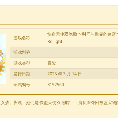
快盗天使双胞胎 〜时间与世界的迷宫
游戏名称
Re:light
游戏别称
游戏类型
冒险
发行日期
2025 年 3 月 14 日
蒸汽编号
3192560
!" 白天，她们是普通女孩。夜晚，她们是’快盗天使双胞胎’——肩负着夺回被盗宝