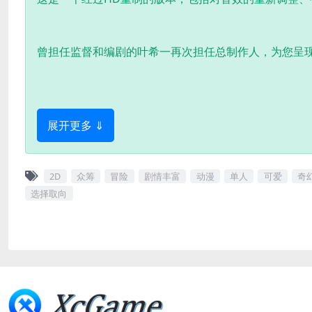
曾担任监督和编剧的叶希一再次担任总制作人，为您呈
展开更多 ⇓
2D
众筹
冒险
剧情丰富
动漫
单人
可爱
奇
选择取向