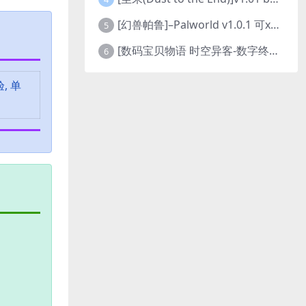
[幻兽帕鲁]–Palworld v1.0.1 可xbox联机
5
[数码宝贝物语 时空异客-数字终极版]- Digimon Story Time Stranger-Build.23514637
6
, 单
。