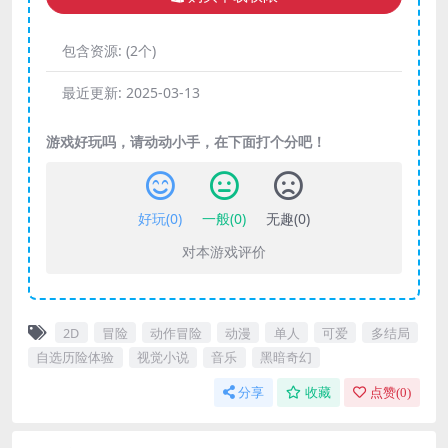
包含资源:
(2个)
最近更新:
2025-03-13
游戏好玩吗，请动动小手，在下面打个分吧！
好玩(
0
)
一般(
0
)
无趣(
0
)
对本游戏评价
2D
冒险
动作冒险
动漫
单人
可爱
多结局
自选历险体验
视觉小说
音乐
黑暗奇幻
分享
收藏
点赞(
0
)