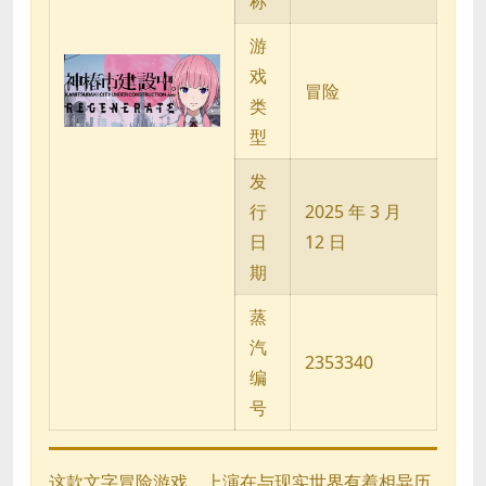
称
游
戏
冒险
类
型
发
行
2025 年 3 月
日
12 日
期
蒸
汽
2353340
编
号
这款文字冒险游戏，上演在与现实世界有着相异历