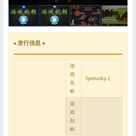
发行信息 ♠
♠
游
戏
Spelunky 2
名
称
游
戏
别
称