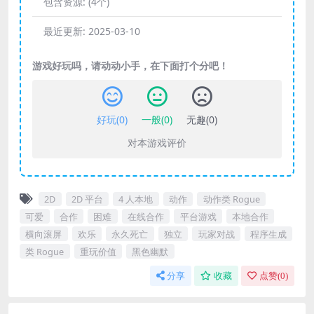
包含资源:
(4个)
最近更新:
2025-03-10
游戏好玩吗，请动动小手，在下面打个分吧！
好玩(
0
)
一般(
0
)
无趣(
0
)
对本游戏评价
2D
2D 平台
4 人本地
动作
动作类 Rogue
可爱
合作
困难
在线合作
平台游戏
本地合作
横向滚屏
欢乐
永久死亡
独立
玩家对战
程序生成
类 Rogue
重玩价值
黑色幽默
分享
收藏
点赞(
0
)