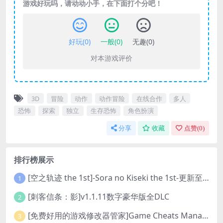
游戏好玩吗，请动动小手，在下面打个分吧！
好玩(
0
)
一般(
0
)
无趣(
0
)
对本游戏评价
3D
冒险
动作
动作冒险
在线合作
多人
恐怖
探索
独立
生存恐怖
角色扮演
分享
收藏
点赞(
0
)
排行榜展示
[空之轨迹 the 1st]-Sora no Kiseki the 1st-更新至v1.06.4-全DLC
1
[刺客信条：影]v1.1.11数字豪华版全DLC
2
[免费好用的游戏修改器管家]Game Cheats Manager
3