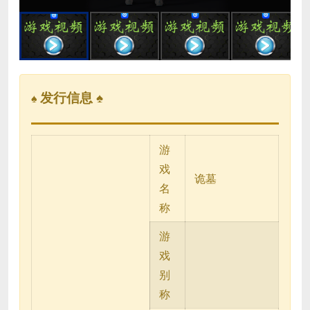
发行信息 ♠
♠
游
戏
诡墓
名
称
游
戏
别
称