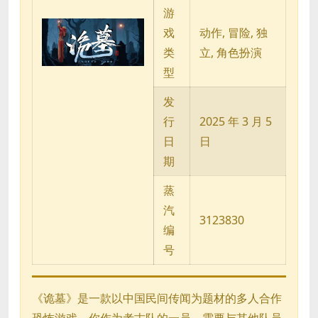
游
戏
动作, 冒险, 独
类
立, 角色扮演
型
发
行
2025 年 3 月 5
日
日
期
蒸
汽
3123830
编
号
《诡墓》是一款以中国民间传闻为题材的多人合作
恐怖游戏。你作为考古队的一员，需要与其他队员