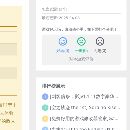
包含资源:
(2个)
最近更新:
2025-04-08
游戏好玩吗，请动动小手，在下面打个分吧！
好玩(
0
)
一般(
0
)
无趣(
0
)
对本游戏评价
排行榜展示
[刺客信条：影]v1.1.11数字豪华版全DLC
1
FT型手
[空之轨迹 the 1st]-Sora no Kiseki the 1st-更新至v1.06.4-全DLC
2
伐去体验
[免费好用的游戏修改器管家]Game Cheats Manager
3
爱的敌人
[尘末(Dust to the End)]v1.01 build9321107
4