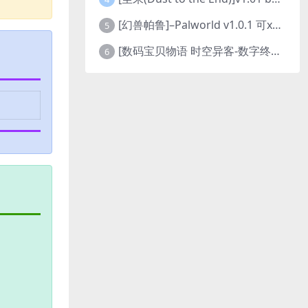
[幻兽帕鲁]–Palworld v1.0.1 可xbox联机
5
[数码宝贝物语 时空异客-数字终极版]- Digimon Story Time Stranger-Build.23514637
6