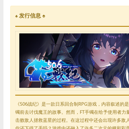
发行信息 ♠
♠
《506战纪》是一款日系回合制RPG游戏，内容叙述的
镯前去讨伐魔王的故事。然而，FT手镯在给予使用者力
击败敌人拯救蓝星的过程。在这过程中还会出现许多敌
你还下得了手吗？游戏中还融入了许多二次元的梗和彩