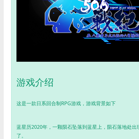
游戏介绍
这是一款日系回合制RPG游戏，游戏背景如下
蓝星历2020年，一颗陨石坠落到蓝星上，陨石落地处
了。