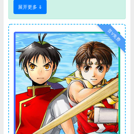
展开更多 ⇓
普V免费