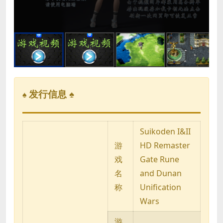
Video
发行信息 ♠
♠
Suikoden I&II
游
HD Remaster
戏
Gate Rune
名
and Dunan
称
Unification
Wars
游