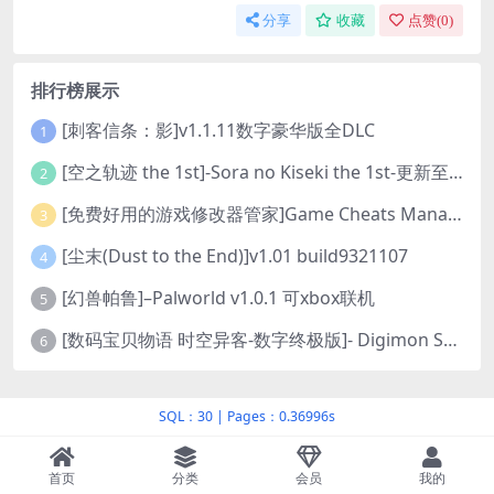
分享
收藏
点赞(
0
)
排行榜展示
[刺客信条：影]v1.1.11数字豪华版全DLC
1
[空之轨迹 the 1st]-Sora no Kiseki the 1st-更新至v1.06.4-全DLC
2
[免费好用的游戏修改器管家]Game Cheats Manager
3
[尘末(Dust to the End)]v1.01 build9321107
4
[幻兽帕鲁]–Palworld v1.0.1 可xbox联机
5
[数码宝贝物语 时空异客-数字终极版]- Digimon Story Time Stranger-Build.23514637
6
SQL：30
|
Pages：0.36996s
首页
分类
会员
我的