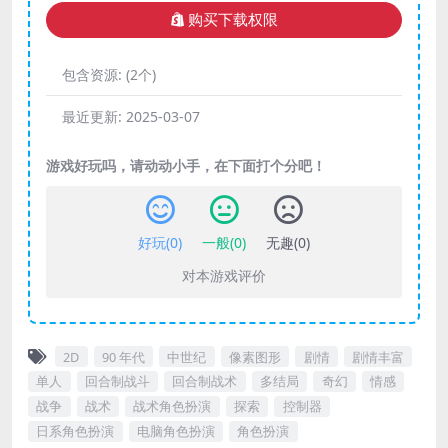
购买下载权限
包含资源:
(2个)
最近更新:
2025-03-07
游戏好玩吗，请动动小手，在下面打个分吧！
好玩(
0
)
一般(
0
)
无趣(
0
)
对本游戏评价
2D
90 年代
中世纪
像素图形
剧情
剧情丰富
单人
回合制战斗
回合制战术
多结局
奇幻
情感
战争
战术
战术角色扮演
探索
控制器
日系角色扮演
电脑角色扮演
角色扮演