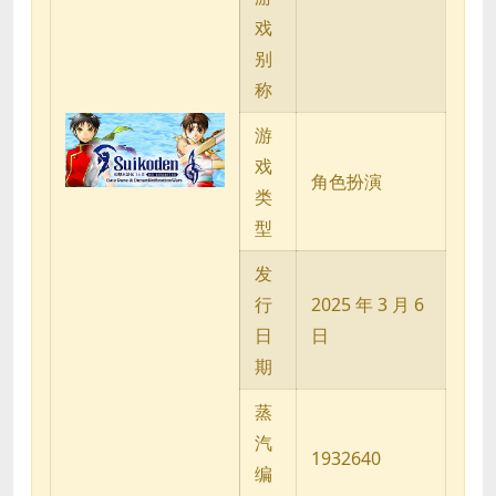
戏
别
称
游
戏
角色扮演
类
型
发
行
2025 年 3 月 6
日
日
期
蒸
汽
1932640
编