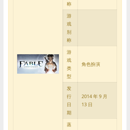
称
游
戏
别
称
游
戏
角色扮演
类
型
发
行
2014 年 9 月
日
13 日
期
蒸