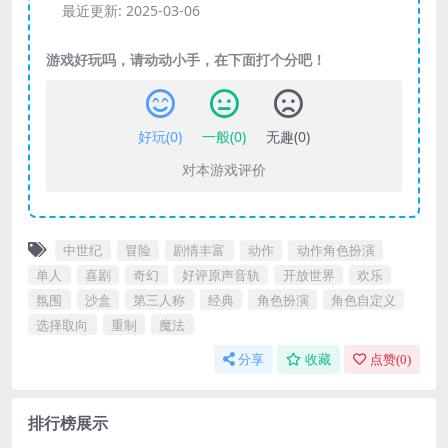
最近更新:
2025-03-06
游戏好玩吗，请动动小手，在下面打个分吧！
好玩(
0
)
一般(
0
)
无趣(
0
)
对本游戏评价
中世纪
冒险
剧情丰富
动作
动作角色扮演
单人
喜剧
奇幻
好评原声音轨
开放世界
欢乐
氛围
沙盒
第三人称
经典
角色扮演
角色自定义
选择取向
重制
魔法
分享
收藏
点赞(
0
)
排行榜展示