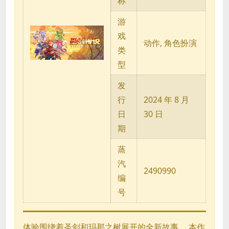
称
游
戏
动作, 角色扮演
类
型
发
行
2024 年 8 月
日
30 日
期
蒸
汽
2490990
编
号
体验围绕着圣剑和玛那之树展开的全新故事。 本作