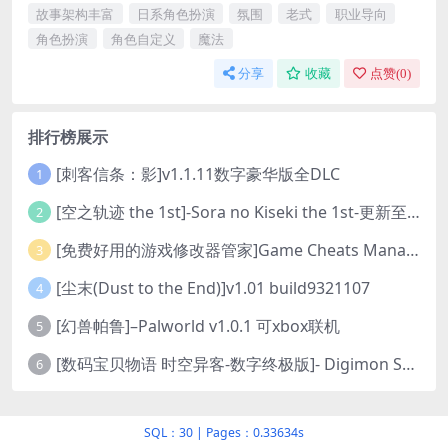
故事架构丰富
日系角色扮演
氛围
老式
职业导向
角色扮演
角色自定义
魔法
分享
收藏
点赞(
0
)
排行榜展示
[刺客信条：影]v1.1.11数字豪华版全DLC
1
[空之轨迹 the 1st]-Sora no Kiseki the 1st-更新至v1.06.4-全DLC
2
[免费好用的游戏修改器管家]Game Cheats Manager
3
[尘末(Dust to the End)]v1.01 build9321107
4
[幻兽帕鲁]–Palworld v1.0.1 可xbox联机
5
[数码宝贝物语 时空异客-数字终极版]- Digimon Story Time Stranger-Build.23514637
6
SQL：30
|
Pages：0.33634s