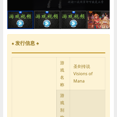
发行信息 ♠
♠
游
圣剑传说
戏
Visions of
名
Mana
称
游
戏
别