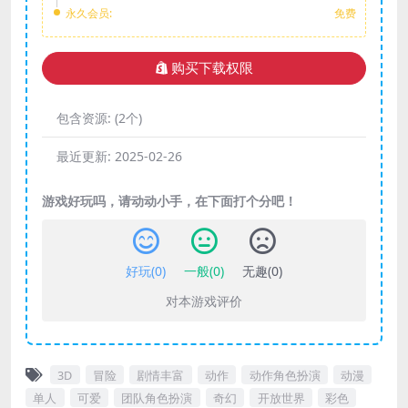
永久会员:
免费
购买下载权限
包含资源:
(2个)
最近更新:
2025-02-26
游戏好玩吗，请动动小手，在下面打个分吧！
好玩(
0
)
一般(
0
)
无趣(
0
)
对本游戏评价
3D
冒险
剧情丰富
动作
动作角色扮演
动漫
单人
可爱
团队角色扮演
奇幻
开放世界
彩色