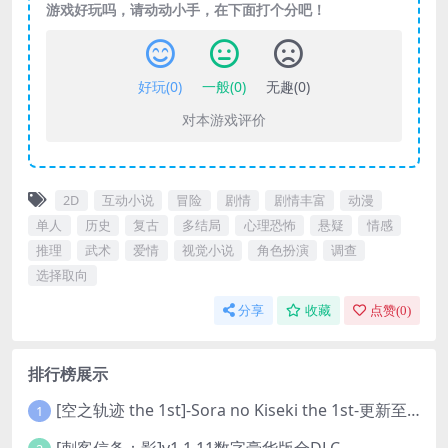
游戏好玩吗，请动动小手，在下面打个分吧！
好玩(
0
)
一般(
0
)
无趣(
0
)
对本游戏评价
2D
互动小说
冒险
剧情
剧情丰富
动漫
单人
历史
复古
多结局
心理恐怖
悬疑
情感
推理
武术
爱情
视觉小说
角色扮演
调查
选择取向
分享
收藏
点赞(
0
)
排行榜展示
[空之轨迹 the 1st]-Sora no Kiseki the 1st-更新至v1.06.4-全DLC
1