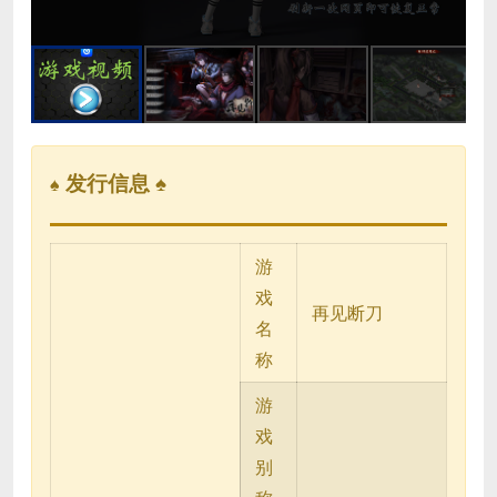
发行信息 ♠
♠
游
戏
再见断刀
名
称
游
戏
别