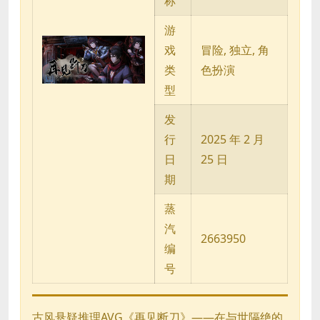
称
游
戏
冒险, 独立, 角
类
色扮演
型
发
行
2025 年 2 月
日
25 日
期
蒸
汽
2663950
编
号
古风悬疑推理AVG《再见断刀》——在与世隔绝的