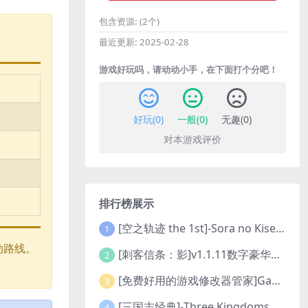
包含资源:
(2个)
最近更新:
2025-02-28
游戏好玩吗，请动动小手，在下面打个分吧！
好玩(
0
)
一般(
0
)
无趣(
0
)
对本游戏评价
排行榜展示
[空之轨迹 the 1st]-Sora no Kiseki the 1st-更新至v1.06.4-全DLC
1
动路线。
[刺客信条：影]v1.1.11数字豪华版全DLC
2
[免费好用的游戏修改器管家]Game Cheats Manager
3
[三国志经典]-Three Kingdoms Classic-Build.24048091-v1.0.0+5
4