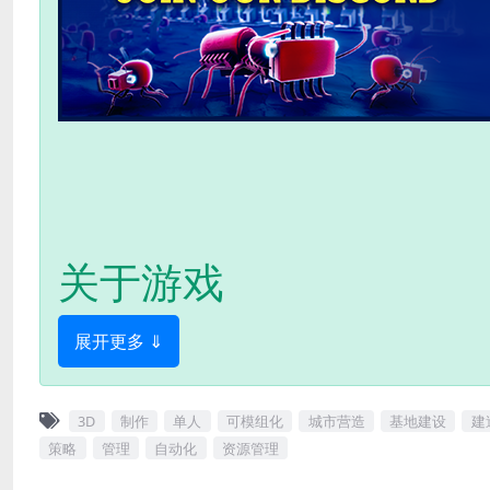
关于游戏
展开更多 ⇓
3D
制作
单人
可模组化
城市营造
基地建设
建
策略
管理
自动化
资源管理