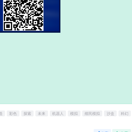
造
彩色
探索
未来
机器人
模拟
殖民模拟
沙盒
科幻