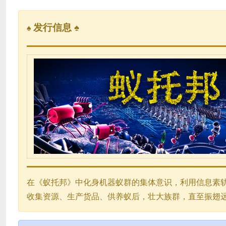
发行信息 ♠
♠
在《蚁托邦》中化身机器蚁群的集体意识，利用信息素
收集资源、生产货品、供养蚁后，壮大族群，直至振翅