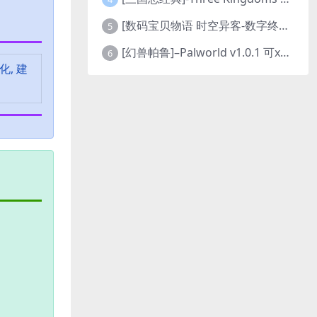
[数码宝贝物语 时空异客-数字终极版]- Digimon Story Time Stranger-Build.23514637
5
[幻兽帕鲁]–Palworld v1.0.1 可xbox联机
6
化, 建